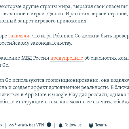
некоторые другие страны мира, выразил свои опасения 
 связанной с игрой. Однако Иран стал первой страной,
полный запрет игрового приложения.
зоре
заявляли
, что игра Pokemon Go должна быть прове
российскому законодательству.
равление МВД России
предупредило
об опасностях ко
 Go.
on Go используются геопозиционирование, она подклю
она и создает эффект дополненной реальности. В бли
явиться в App Store и Google Play для россиян, однако
робные инструкции о том, как можно ее скачать, обойд
.
ся
Читать без VPN
Follow us
Печать