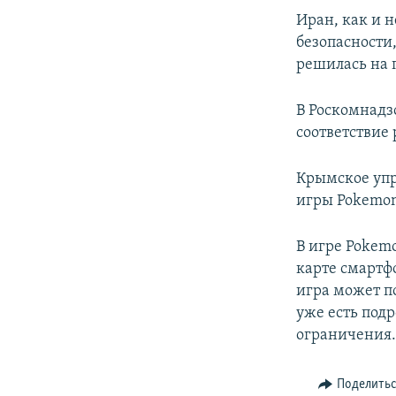
ПОБЕДИТЕЛЕЙ НЕ СУДЯТ?
Иран, как и 
КРЫМ.НЕПОКОРЕННЫЙ
безопасности,
решилась на 
ELIFBE
УКРАИНСКАЯ ПРОБЛЕМА КРЫМА
В Роскомнад
соответствие 
Крымское уп
игры Pokemon
В игре Pokem
карте смартф
игра может по
уже есть под
ограничения
Поделить