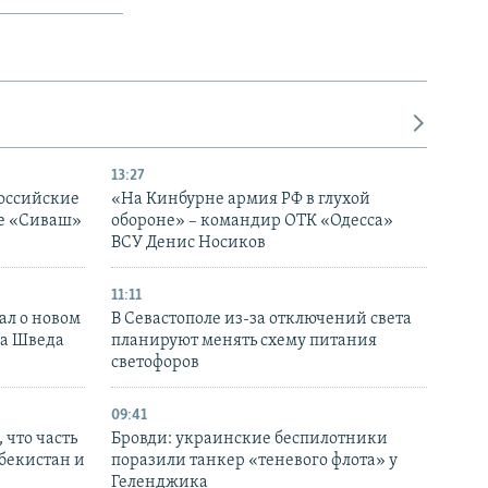
13:27
оссийские
«На Кинбурне армия РФ в глухой
ке «Сиваш»
обороне» – командир ОТК «Одесса»
ВСУ Денис Носиков
11:11
ал о новом
В Севастополе из-за отключений света
ка Шведа
планируют менять схему питания
светофоров
09:41
 что часть
Бровди: украинские беспилотники
збекистан и
поразили танкер «теневого флота» у
Геленджика