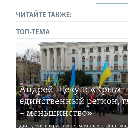
ЧИТАЙТЕ ТАКЖЕ:
ТОП-ТЕМА
Андрей Щекун: «Крым –
единственный регион, 
– меньшинство»
Дискуссия вокруг планов установить День за