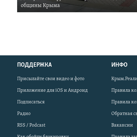
общины Крыма
ПОДДЕРЖКА
ИНФО
Українською
Присылайте свои видео и фото
Крым.Реали
Qırımtatar
Приложение для iOS и Андроид
Правила к
Подписаться
Правила к
ПРИСОЕДИНЯЙТЕСЬ!
Радио
Обратная с
RSS / Podcast
Вакансии
Как обойти блокировку
Правила з