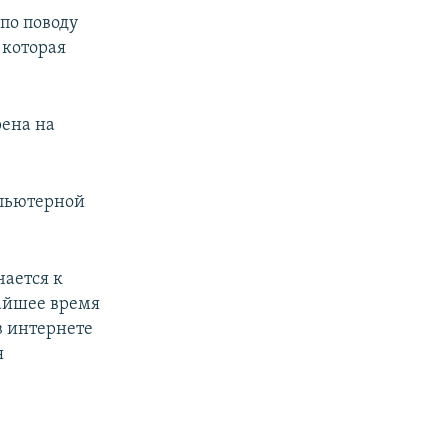
по поводу
 которая
рена на
мпьютерной
чается к
жайшее время
 в интернете
я