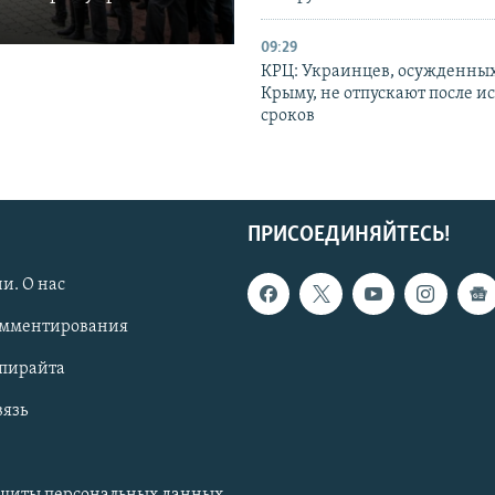
09:29
КРЦ: Украинцев, осужденных
Крыму, не отпускают после и
сроков
ПРИСОЕДИНЯЙТЕСЬ!
и. О нас
омментирования
опирайта
вязь
ащиты персональных данных