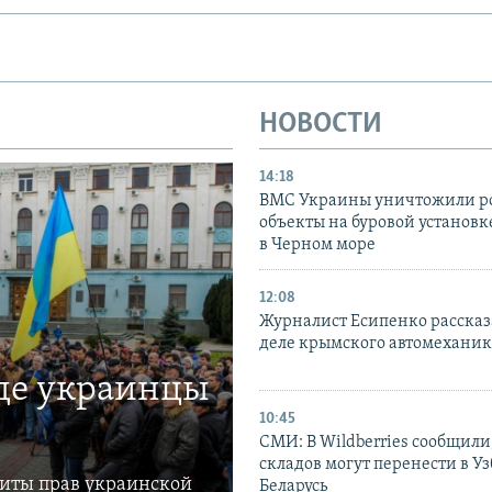
НОВОСТИ
14:18
ВМС Украины уничтожили р
объекты на буровой установ
в Черном море
12:08
Журналист Есипенко рассказ
деле крымского автомехани
где украинцы
10:45
СМИ: В Wildberries сообщили,
складов могут перенести в У
щиты прав украинской
Беларусь