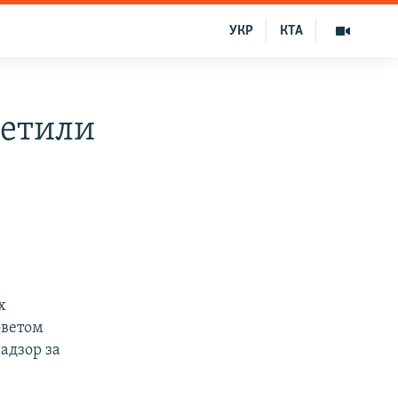
УКР
КТА
ретили
х
оветом
адзор за