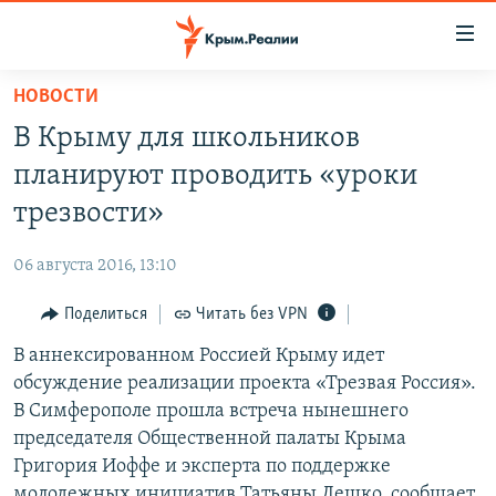
Доступность
ссылки
Вернуться
НОВОСТИ
к
НОВОСТИ
В Крыму для школьников
основному
СПЕЦПРОЕКТЫ
содержанию
планируют проводить «уроки
ВОДА
Вернутся
ГРУЗ 200
трезвости»
к
ИСТОРИЯ
КАРТА ВОЕННЫХ ОБЪЕКТОВ КРЫМА
главной
06 августа 2016, 13:10
ЕЩЕ
11 ЛЕТ ОККУПАЦИИ КРЫМА. 11 ИСТОРИЙ СОПРОТИВЛЕНИЯ
навигации
Вернутся
Поделиться
Читать без VPN
РАДІО СВОБОДА
ИНТЕРАКТИВ
к
В аннексированном Россией Крыму идет
КАК ОБОЙТИ БЛОКИРОВКУ
ИНФОГРАФИКА
поиску
обсуждение реализации проекта «Трезвая Россия».
ТЕЛЕПРОЕКТ КРЫМ.РЕАЛИИ
В Симферополе прошла встреча нынешнего
Українською
председателя Общественной палаты Крыма
СОВЕТЫ ПРАВОЗАЩИТНИКОВ
Qırımtatar
Григория Иоффе и эксперта по поддержке
ПРОПАВШИЕ БЕЗ ВЕСТИ
молодежных инициатив Татьяны Лешко, сообщает