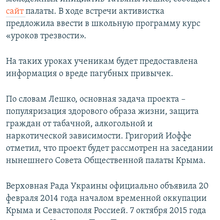
ПРИСОЕДИНЯЙТЕСЬ!
ПОБЕДИТЕЛЕЙ НЕ СУДЯТ?
сайт
палаты. В ходе встречи активистка
предложила ввести в школьную программу курс
КРЫМ.НЕПОКОРЕННЫЙ
«уроков трезвости».
ELIFBE
На таких уроках ученикам будет предоставлена
УКРАИНСКАЯ ПРОБЛЕМА КРЫМА
информация о вреде пагубных привычек.
Все сайты RFE/RL
По словам Лешко, основная задача проекта –
популяризация здорового образа жизни, защита
граждан от табачной, алкогольной и
наркотической зависимости. Григорий Иоффе
отметил, что проект будет рассмотрен на заседании
нынешнего Совета Общественной палаты Крыма.
Верховная Рада Украины официально объявила 20
февраля 2014 года началом временной оккупации
Крыма и Севастополя Россией. 7 октября 2015 года