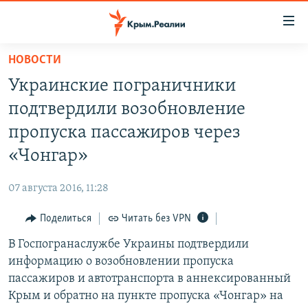
Доступность
ссылки
Вернуться
НОВОСТИ
к
НОВОСТИ
Украинские пограничники
основному
СПЕЦПРОЕКТЫ
содержанию
подтвердили возобновление
ВОДА
Вернутся
ГРУЗ 200
пропуска пассажиров через
к
ИСТОРИЯ
КАРТА ВОЕННЫХ ОБЪЕКТОВ КРЫМА
«Чонгар»
главной
ЕЩЕ
11 ЛЕТ ОККУПАЦИИ КРЫМА. 11 ИСТОРИЙ СОПРОТИВЛЕНИЯ
навигации
07 августа 2016, 11:28
Вернутся
РАДІО СВОБОДА
ИНТЕРАКТИВ
к
Поделиться
Читать без VPN
КАК ОБОЙТИ БЛОКИРОВКУ
ИНФОГРАФИКА
поиску
В Госпогранаслужбе Украины подтвердили
ТЕЛЕПРОЕКТ КРЫМ.РЕАЛИИ
Українською
информацию о возобновлении пропуска
СОВЕТЫ ПРАВОЗАЩИТНИКОВ
пассажиров и автотранспорта в аннексированный
Qırımtatar
Крым и обратно на пункте пропуска «Чонгар» на
ПРОПАВШИЕ БЕЗ ВЕСТИ