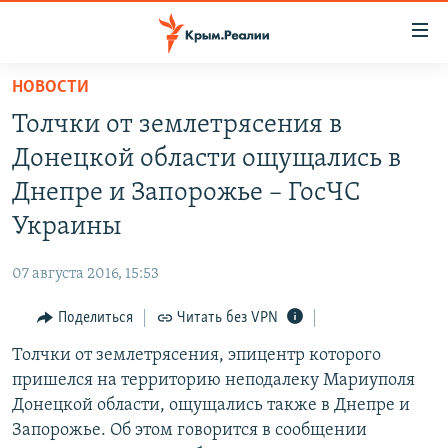
Доступность
ссылки
Вернуться
НОВОСТИ
к
НОВОСТИ
Толчки от землетрясения в
основному
СПЕЦПРОЕКТЫ
содержанию
Донецкой области ощущались в
ВОДА
Вернутся
ГРУЗ 200
Днепре и Запорожье – ГосЧС
к
ИСТОРИЯ
КАРТА ВОЕННЫХ ОБЪЕКТОВ КРЫМА
Украины
главной
ЕЩЕ
11 ЛЕТ ОККУПАЦИИ КРЫМА. 11 ИСТОРИЙ СОПРОТИВЛЕНИЯ
навигации
07 августа 2016, 15:53
Вернутся
РАДІО СВОБОДА
ИНТЕРАКТИВ
к
Поделиться
Читать без VPN
КАК ОБОЙТИ БЛОКИРОВКУ
ИНФОГРАФИКА
поиску
Толчки от землетрясения, эпицентр которого
ТЕЛЕПРОЕКТ КРЫМ.РЕАЛИИ
Українською
пришелся на территорию неподалеку Мариуполя
СОВЕТЫ ПРАВОЗАЩИТНИКОВ
Донецкой области, ощущались также в Днепре и
Qırımtatar
Запорожье. Об этом говорится в сообщении
ПРОПАВШИЕ БЕЗ ВЕСТИ