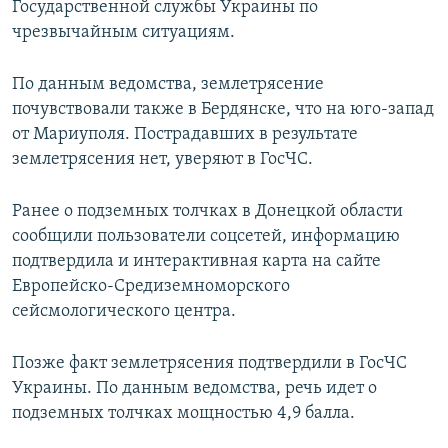
Государственной службы Украины по
ПРИСОЕДИНЯЙТЕСЬ!
ПОБЕДИТЕЛЕЙ НЕ СУДЯТ?
чрезвычайным ситуациям.
КРЫМ.НЕПОКОРЕННЫЙ
По данным ведомства, землетрясение
ELIFBE
почувствовали также в Бердянске, что на юго-запад
УКРАИНСКАЯ ПРОБЛЕМА КРЫМА
от Мариуполя. Пострадавших в результате
Все сайты RFE/RL
землетрясения нет, уверяют в ГосЧС.
Ранее о подземных толчках в Донецкой области
сообщили пользователи соцсетей, информацию
подтвердила и интерактивная карта на сайте
Европейско-Средиземноморского
сейсмологического центра.
Позже факт землетрясения подтвердили в ГосЧС
Украины. По данным ведомства, речь идет о
подземных толчках мощностью 4,9 балла.