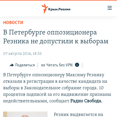
Доступность
ссылки
Вернуться
НОВОСТИ
к
НОВОСТИ
В Петербурге оппозиционера
основному
СПЕЦПРОЕКТЫ
содержанию
Резника не допустили к выборам
ВОДА
Вернутся
ГРУЗ 200
к
07 августа 2016, 18:55
ИСТОРИЯ
КАРТА ВОЕННЫХ ОБЪЕКТОВ КРЫМА
главной
ЕЩЕ
Поделиться
Читать без VPN
11 ЛЕТ ОККУПАЦИИ КРЫМА. 11 ИСТОРИЙ СОПРОТИВЛЕНИЯ
навигации
Вернутся
РАДІО СВОБОДА
В Петербурге оппозиционеру Максиму Резнику
ИНТЕРАКТИВ
к
отказали в регистрации в качестве кандидата на
КАК ОБОЙТИ БЛОКИРОВКУ
ИНФОГРАФИКА
поиску
выборы в Законодательное собрание города. 10
ТЕЛЕПРОЕКТ КРЫМ.РЕАЛИИ
процентов подписей за его выдвижение признаны
Українською
недействительными, сообщает
Радио Свобода.
СОВЕТЫ ПРАВОЗАЩИТНИКОВ
Qırımtatar
ПРОПАВШИЕ БЕЗ ВЕСТИ
Резник выдвигается на