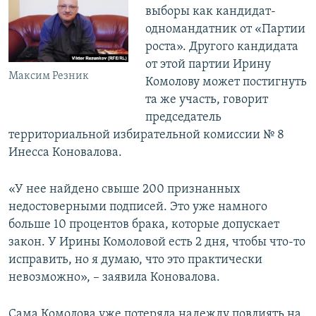
выборы как кандидат-
ПРИСОЕДИНЯЙТЕСЬ!
ПОБЕДИТЕЛЕЙ НЕ СУДЯТ?
одномандатник от «Партии
КРЫМ.НЕПОКОРЕННЫЙ
роста». Другого кандидата
от этой партии Ирину
ELIFBE
Максим Резник
Комолову может постигнуть
УКРАИНСКАЯ ПРОБЛЕМА КРЫМА
та же участь, говорит
Все сайты RFE/RL
председатель
территориальной избирательной комиссии № 8
Инесса Коновалова.
«У нее найдено свыше 200 признанных
недостоверными подписей. Это уже намного
больше 10 процентов брака, которые допускает
закон. У Ирины Комоловой есть 2 дня, чтобы что-то
исправить, но я думаю, что это практически
невозможно», – заявила Коновалова.
Сама Комолова уже потеряла надежду повлиять на