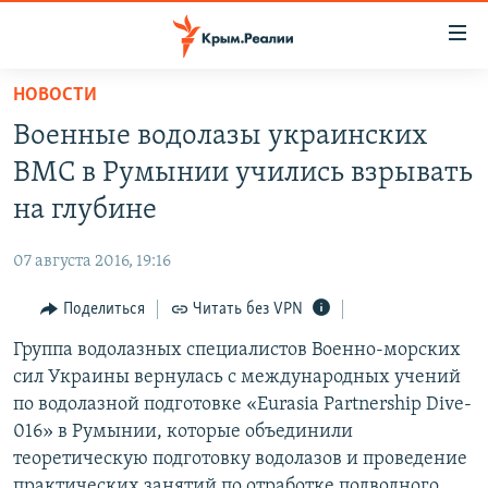
Доступность
ссылки
Вернуться
НОВОСТИ
к
НОВОСТИ
Военные водолазы украинских
основному
СПЕЦПРОЕКТЫ
содержанию
ВМС в Румынии учились взрывать
ВОДА
Вернутся
ГРУЗ 200
на глубине
к
ИСТОРИЯ
КАРТА ВОЕННЫХ ОБЪЕКТОВ КРЫМА
главной
07 августа 2016, 19:16
ЕЩЕ
11 ЛЕТ ОККУПАЦИИ КРЫМА. 11 ИСТОРИЙ СОПРОТИВЛЕНИЯ
навигации
Вернутся
Поделиться
Читать без VPN
РАДІО СВОБОДА
ИНТЕРАКТИВ
к
Группа водолазных специалистов Военно-морских
КАК ОБОЙТИ БЛОКИРОВКУ
ИНФОГРАФИКА
поиску
сил Украины вернулась с международных учений
ТЕЛЕПРОЕКТ КРЫМ.РЕАЛИИ
по водолазной подготовке «Eurasia Partnership Dive-
Українською
016» в Румынии, которые объединили
СОВЕТЫ ПРАВОЗАЩИТНИКОВ
Qırımtatar
теоретическую подготовку водолазов и проведение
ПРОПАВШИЕ БЕЗ ВЕСТИ
практических занятий по отработке подводного