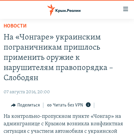
Доступность
ссылки
Вернуться
НОВОСТИ
к
НОВОСТИ
На «Чонгаре» украинским
основному
СПЕЦПРОЕКТЫ
содержанию
пограничникам пришлось
ВОДА
Вернутся
ГРУЗ 200
применить оружие к
к
ИСТОРИЯ
КАРТА ВОЕННЫХ ОБЪЕКТОВ КРЫМА
нарушителям правопорядка –
главной
ЕЩЕ
11 ЛЕТ ОККУПАЦИИ КРЫМА. 11 ИСТОРИЙ СОПРОТИВЛЕНИЯ
навигации
Слободян
Вернутся
РАДІО СВОБОДА
ИНТЕРАКТИВ
к
07 августа 2016, 20:00
КАК ОБОЙТИ БЛОКИРОВКУ
ИНФОГРАФИКА
поиску
Поделиться
Читать без VPN
ТЕЛЕПРОЕКТ КРЫМ.РЕАЛИИ
Українською
На контрольно-пропускном пункте «Чонгар» на
СОВЕТЫ ПРАВОЗАЩИТНИКОВ
Qırımtatar
админгранице с Крымом возникла конфликтная
ПРОПАВШИЕ БЕЗ ВЕСТИ
ситуация с участием автомобиля с украинской