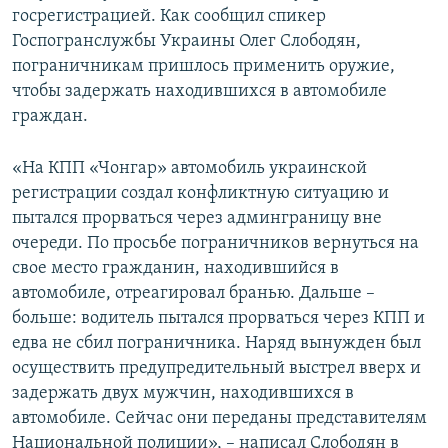
госрегистрацией. Как сообщил спикер
ПРИСОЕДИНЯЙТЕСЬ!
ПОБЕДИТЕЛЕЙ НЕ СУДЯТ?
Госпогранслужбы Украины Олег Слободян,
КРЫМ.НЕПОКОРЕННЫЙ
пограничникам пришлось применить оружие,
чтобы задержать находившихся в автомобиле
ELIFBE
граждан.
УКРАИНСКАЯ ПРОБЛЕМА КРЫМА
Все сайты RFE/RL
«На КПП «Чонгар» автомобиль украинской
регистрации создал конфликтную ситуацию и
пытался прорваться через админграницу вне
очереди. По просьбе пограничников вернуться на
свое место гражданин, находившийся в
автомобиле, отреагировал бранью. Дальше –
больше: водитель пытался прорваться через КПП и
едва не сбил пограничника. Наряд вынужден был
осуществить предупредительный выстрел вверх и
задержать двух мужчин, находившихся в
автомобиле. Сейчас они переданы представителям
Национальной полиции», – написал Слободян в