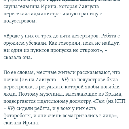
ПРИСОЕДИНЯЙТЕСЬ!
ПОБЕДИТЕЛЕЙ НЕ СУДЯТ?
слушательница Ирина, которая 7 августа
пересекала административную границу с
КРЫМ.НЕПОКОРЕННЫЙ
полуостровом.
ELIFBE
«Вроде у них от трех до пяти дезертиров. Ребята с
УКРАИНСКАЯ ПРОБЛЕМА КРЫМА
оружием убежали. Как говорили, пока не найдут,
Все сайты RFE/RL
ни один из пунктов пропуска не откроют», –
сказала она.
По ее словам, местные жители рассказывают, что
ночью (с 6 на 7 августа –
КР
) на полуострове была
перестрелка, в результате которой якобы погибли
люди. Поэтому мужчины, выезжающие из Крыма,
подвергаются тщательному досмотру. «Там (на КПП
–
КР
) сидели ребята, и у всех у них есть
фотороботы, и они очень всматривались в лица», –
сказала Ирина.