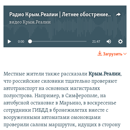
Радио Крым.Реалии | Летнее обострение. Что стоит за российской военной активностью на полуострове
видео
Крым.Реалии
No media source currently available
0:00
21:47
Загрузить
Местные жители также рассказали
Крым.Реалии
,
что российские силовики тщательно проверяют
автотранспорт на основных магистралях
полуострова. Например, в Симферополе, на
автобусной остановке в Марьино, в воскресенье
сотрудники ГИБДД в бронежилетах вместе с
вооруженными автоматами омоновцами
проверили салоны маршруток, идущих в сторону