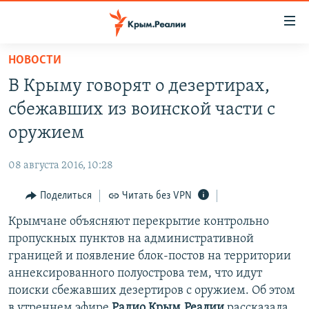
Доступность
ссылки
Вернуться
НОВОСТИ
к
НОВОСТИ
В Крыму говорят о дезертирах,
основному
СПЕЦПРОЕКТЫ
содержанию
сбежавших из воинской части с
ВОДА
Вернутся
ГРУЗ 200
оружием
к
ИСТОРИЯ
КАРТА ВОЕННЫХ ОБЪЕКТОВ КРЫМА
главной
08 августа 2016, 10:28
ЕЩЕ
11 ЛЕТ ОККУПАЦИИ КРЫМА. 11 ИСТОРИЙ СОПРОТИВЛЕНИЯ
навигации
Вернутся
Поделиться
Читать без VPN
РАДІО СВОБОДА
ИНТЕРАКТИВ
к
Крымчане объясняют перекрытие контрольно
КАК ОБОЙТИ БЛОКИРОВКУ
ИНФОГРАФИКА
поиску
пропускных пунктов на административной
ТЕЛЕПРОЕКТ КРЫМ.РЕАЛИИ
границей и появление блок-постов на территории
Українською
аннексированного полуострова тем, что идут
СОВЕТЫ ПРАВОЗАЩИТНИКОВ
Qırımtatar
поиски сбежавших дезертиров с оружием. Об этом
ПРОПАВШИЕ БЕЗ ВЕСТИ
в утреннем эфире
Радио Крым.Реалии
рассказала