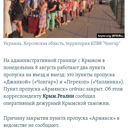
ПРИСОЕДИНЯЙТЕСЬ!
ПОБЕДИТЕЛЕЙ НЕ СУДЯТ?
КРЫМ.НЕПОКОРЕННЫЙ
ELIFBE
УКРАИНСКАЯ ПРОБЛЕМА КРЫМА
Все сайты RFE/RL
Украина, Херсонская область, территория КПВВ "Чонгар"
На административной границе с Крымом в
понедельник 8 августа работают два пункта
пропуска на въезд и выезд: это пункты пропуска
«Джанкой» («Чонгар») и «Перекоп» («Чаплинка»).
Пункт пропуска «Армянск» сейчас закрыт. Об этом
корреспонденту
Крым.Реалии
сообщил
оперативный дежурный Крымской таможни.
Причину закрытия пункта пропуска «Армянск» в
ведомстве не сообщают.