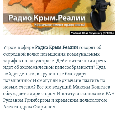
ПРИСОЕДИНЯЙТЕСЬ!
ПОБЕДИТЕЛЕЙ НЕ СУДЯТ?
КРЫМ.НЕПОКОРЕННЫЙ
ELIFBE
УКРАИНСКАЯ ПРОБЛЕМА КРЫМА
Все сайты RFE/RL
Утром в эфире
Радио Крым.Реалии
говорят об
очередной волне повышения коммунальных
тарифов на полуострове. Действительно ли речь
идет об экономической целесообразности? Куда
пойдут деньги, вырученные благодаря
повышению? И смогут ли крымчане платить по
новым счетам? Все это ведущий Максим Кошелев
обсуждает с директором Института экономики РАН
Русланом Гринбергом и крымским политологом
Александром Старишем.