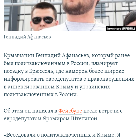
ПРИСОЕДИНЯЙТЕСЬ!
ПОБЕДИТЕЛЕЙ НЕ СУДЯТ?
КРЫМ.НЕПОКОРЕННЫЙ
ELIFBE
Геннадий Афанасьев
УКРАИНСКАЯ ПРОБЛЕМА КРЫМА
Все сайты RFE/RL
Крымчанин Геннадий Афанасьев, который ранее
был политзаключенным в России, планирует
поездку в Брюссель, где намерен более широко
информировать евродепутатов о правонарушениях
в аннексированном Крыму и украинских
политзаключенных в России.
Об этом он написал в
Фейсбуке
после встречи с
евродепутатом Яромиром Штетиной.
«Беседовали о политзаключенных и Крыме. Я