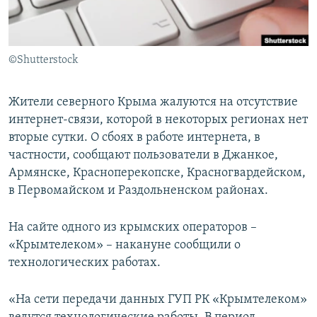
ПРИСОЕДИНЯЙТЕСЬ!
ПОБЕДИТЕЛЕЙ НЕ СУДЯТ?
КРЫМ.НЕПОКОРЕННЫЙ
©Shutterstock
ELIFBE
УКРАИНСКАЯ ПРОБЛЕМА КРЫМА
Жители северного Крыма жалуются на отсутствие
Все сайты RFE/RL
интернет-связи, которой в некоторых регионах нет
вторые сутки. О сбоях в работе интернета, в
частности, сообщают пользователи в Джанкое,
Армянске, Красноперекопске, Красногвардейском,
в Первомайском и Раздольненском районах.
На сайте одного из крымских операторов –
«Крымтелеком» – накануне сообщили о
технологических работах.
«На сети передачи данных ГУП РК «Крымтелеком»