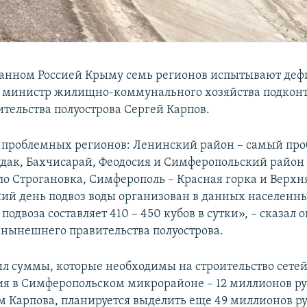
анном Россией Крыму семь регионов испытывают дефи
 министр жилищно-коммунального хозяйства подкон
тельства полуострова Сергей Карпов.
 7 проблемных регионов: Ленинский район – самый пр
Судак, Бахчисарай, Феодосия и Симферопольский район 
ло Строгановка, Симферополь – Красная горка и Верхн
ий день подвоз воды организован в данных населенны
одвоза составляет 410 – 450 кубов в сутки», – сказал 
 нынешнего правительства полуострова.
ил суммы, которые необходимы на строительство сете
я в Симферопольском микрорайоне – 12 миллионов руб
ам Карпова, планируется выделить еще 49 миллионов р