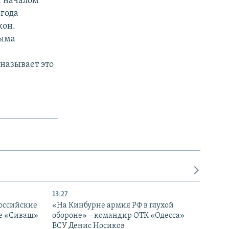
а началом
 года
кон.
рыма
называет это
13:27
оссийские
«На Кинбурне армия РФ в глухой
ке «Сиваш»
обороне» – командир ОТК «Одесса»
ВСУ Денис Носиков