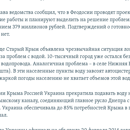
лава ведомства сообщил, что в Феодосии проводят прое
ие работы и планируют выделить на решение проблем
нием 379 миллионов рублей. Подтверждений о готовно
 нет.
оде Старый Крым объявлена чрезвычайная ситуация ло
за проблем с водой. 10-тысячный город уже остался бе
 водопровода. Аналогичная проблема – в селе Нижняя 
шта). В эти населенные пункты воду завозят автоцист
 жаркой погоды населению не хватает объемов этой во
ии Крыма Россией Украина прекратила подавать воду 
ымскому каналу, соединяющий главное русло Днепра с
. Украина обеспечивала до 85% потребностей Крыма в 
нал.