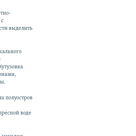
ктно-
 с
сти выделить
кального
з
Кутузовка
ернами,
ды.
на полуостров
пресной воде