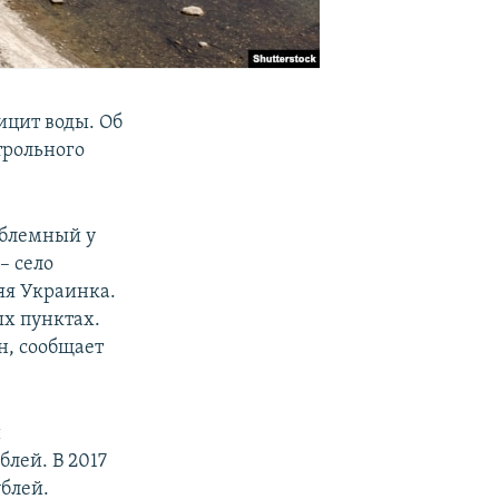
цит воды. Об
трольного
облемный у
– село
яя Украинка.
х пунктах.
он, сообщает
й
лей. В 2017
ублей.