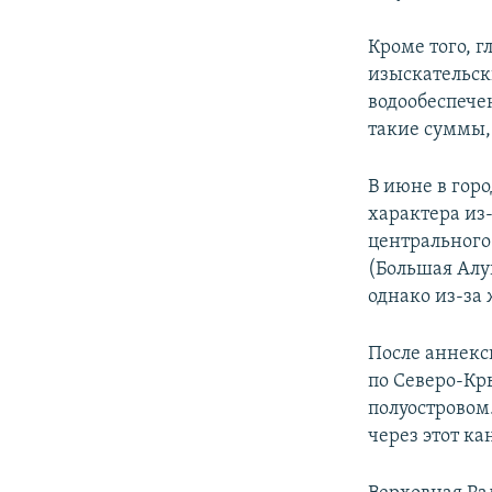
Кроме того, г
изыскательск
водообеспече
такие суммы,
В июне в гор
характера из-
центрального
(Большая Алу
однако из-за
После аннекс
по Северо-Кр
полуостровом
через этот ка