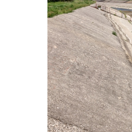
ПОБЕДИТЕЛЕЙ НЕ СУДЯТ?
КРЫМ.НЕПОКОРЕННЫЙ
ELIFBE
УКРАИНСКАЯ ПРОБЛЕМА КРЫМА