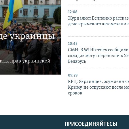
12:08
Журналист Есипенко рассказ
деле крымского автомехани
где украинцы
10:45
СМИ: В Wildberries сообщили,
складов могут перенести в У
щиты прав украинской
Беларусь
09:29
КРЦ: Украинцев, осужденных
Крыму, не отпускают после и
сроков
ПРИСОЕДИНЯЙТЕСЬ!