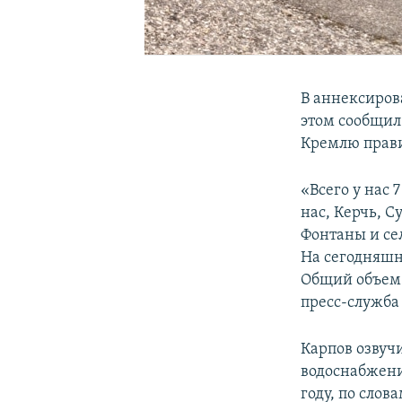
В аннексиров
этом сообщил
Кремлю прави
«Всего у нас
нас, Керчь, 
Фонтаны и се
На сегодняшн
Общий объем п
пресс-служба
Карпов озвуч
водоснабжени
году, по слов