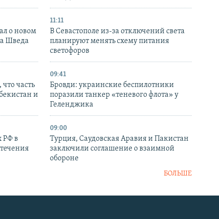
11:11
ал о новом
В Севастополе из-за отключений света
ка Шведа
планируют менять схему питания
светофоров
09:41
 что часть
Бровди: украинские беспилотники
збекистан и
поразили танкер «теневого флота» у
Геленджика
09:00
 РФ в
Турция, Саудовская Аравия и Пакистан
стечения
заключили соглашение о взаимной
обороне
БОЛЬШЕ