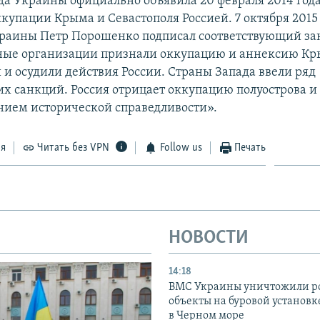
да Украины официально объявила 20 февраля 2014 год
купации Крыма и Севастополя Россией. 7 октября 2015
раины Петр Порошенко подписал соответствующий за
ые организации признали оккупацию и аннексию К
и осудили действия России. Страны Запада ввели ряд
х санкций. Россия отрицает оккупацию полуострова и 
нием исторической справедливости».
ся
Читать без VPN
Follow us
Печать
НОВОСТИ
14:18
ВМС Украины уничтожили р
объекты на буровой установ
в Черном море