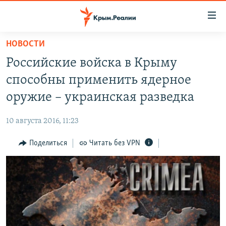
Доступность
ссылки
Вернуться
НОВОСТИ
к
НОВОСТИ
Российские войска в Крыму
основному
СПЕЦПРОЕКТЫ
содержанию
способны применить ядерное
ВОДА
Вернутся
ГРУЗ 200
оружие – украинская разведка
к
ИСТОРИЯ
КАРТА ВОЕННЫХ ОБЪЕКТОВ КРЫМА
главной
10 августа 2016, 11:23
ЕЩЕ
11 ЛЕТ ОККУПАЦИИ КРЫМА. 11 ИСТОРИЙ СОПРОТИВЛЕНИЯ
навигации
Вернутся
Поделиться
Читать без VPN
РАДІО СВОБОДА
ИНТЕРАКТИВ
к
КАК ОБОЙТИ БЛОКИРОВКУ
ИНФОГРАФИКА
поиску
ТЕЛЕПРОЕКТ КРЫМ.РЕАЛИИ
Українською
СОВЕТЫ ПРАВОЗАЩИТНИКОВ
Qırımtatar
ПРОПАВШИЕ БЕЗ ВЕСТИ