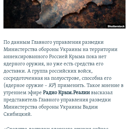
ПРИСОЕДИНЯЙТЕСЬ!
ПОБЕДИТЕЛЕЙ НЕ СУДЯТ?
КРЫМ.НЕПОКОРЕННЫЙ
ELIFBE
УКРАИНСКАЯ ПРОБЛЕМА КРЫМА
По данным Главного управления разведки
Все сайты RFE/RL
Министерства обороны Украины на территории
аннексированного Россией Крыма пока нет
ядерного оружия, но уже есть средства его
доставки. А группа российских войск,
сосредоточенная на полуострове, способна его
(ядерное оружие –
КР
) применить. Такое мнение в
утреннем эфире
Радио Крым.Реалии
высказал
представитель Главного управления разведки
Министерства обороны Украины Вадим
Скибицкий.