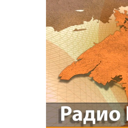
ПОБЕДИТЕЛЕЙ НЕ СУДЯТ?
КРЫМ.НЕПОКОРЕННЫЙ
ELIFBE
УКРАИНСКАЯ ПРОБЛЕМА КРЫМА