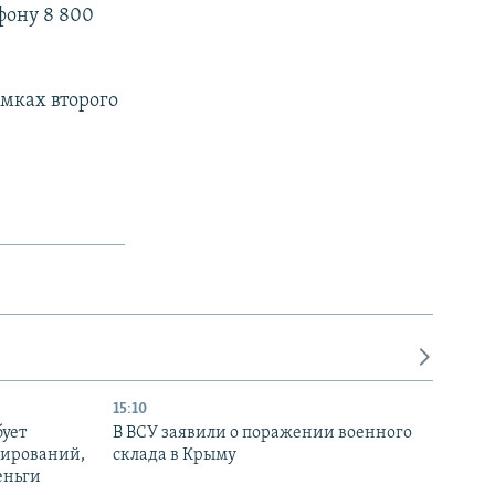
фону 8 800
мках второго
15:10
бует
В ВСУ заявили о поражении военного
нирований,
склада в Крыму
еньги