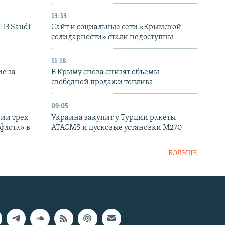
13:33
НПЗ Saudi
Сайт и социальные сети «Крымской
солидарности» стали недоступны
11:18
е за
В Крыму снова снизят объемы
свободной продажи топлива
09:05
нии трех
Украина закупит у Турции ракеты
флота» в
ATACMS и пусковые установки M270
БОЛЬШЕ