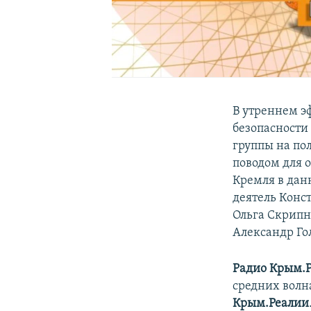
В утреннем 
безопасности
группы на по
поводом для 
Кремля в дан
деятель Конс
Ольга Скрипн
Александр Го
Радио Крым.
средних волна
Крым.Реалии