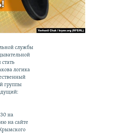
льной службы
едывательной
 стать
акова логика
щественный
й группы
едущий:
:30 на
цию на сайте
 Крымского