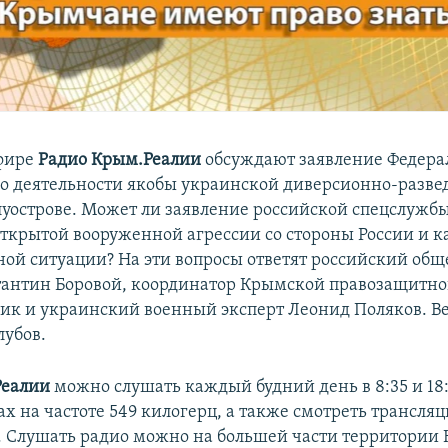
эфире
Радио Крым.Реалии
обсуждают заявление Федера
 о деятельности якобы украинской диверсионно-разв
луострове. Может ли заявление российской спецслужбы
открытой вооруженной агрессии со стороны России и к
ной ситуации? На эти вопросы ответят российский об
тантин Боровой, координатор Крымской правозащитно
ик и украинский военный эксперт Леонид Поляков. В
лубов.
Реалии
можно слушать каждый будний день в 8:35 и 18
х на частоте 549 килогерц, а также смотреть трансля
. Слушать радио можно на большей части территории