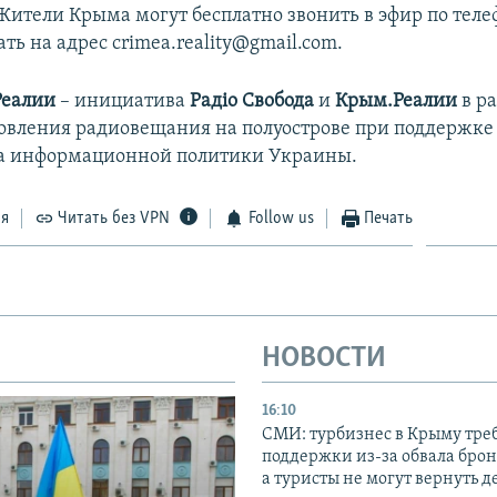
 Жители Крыма могут бесплатно звонить в эфир по теле
сать на адрес crimea.reality@gmail.com.
Реалии
– инициатива
Радіо Свобода
и
Крым.Реалии
в ра
новления радиовещания на полуострове при поддержке
а информационной политики Украины.
ся
Читать без VPN
Follow us
Печать
НОВОСТИ
16:10
СМИ: турбизнес в Крыму тре
поддержки из-за обвала бро
а туристы не могут вернуть д