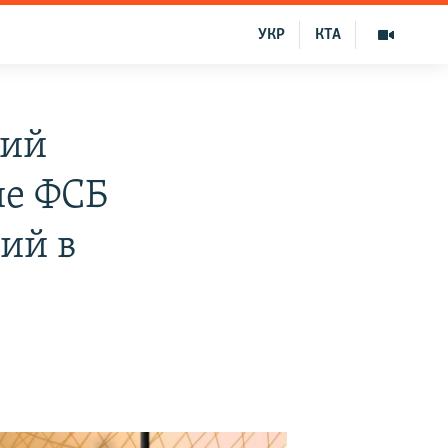
УКР
КТА
кий
ие ФСБ
ий в