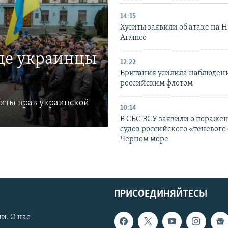
14:15
Хуситы заявили об атаке на 
Aramco
где украинцы
12:22
Британия усилила наблюдени
российским флотом
щиты прав украинской
10:14
В СБС ВСУ заявили о пораже
судов российского «теневого 
Черном море
ПРИСОЕДИНЯЙТЕСЬ!
и. О нас