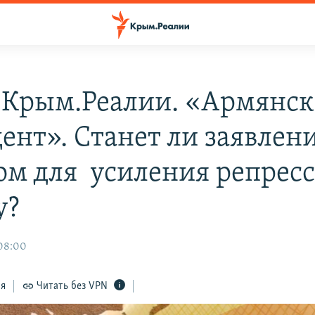
 Крым.Реалии. «Армянс
ент». Станет ли заявлен
ом для усиления репресс
у?
 08:00
ся
Читать без VPN