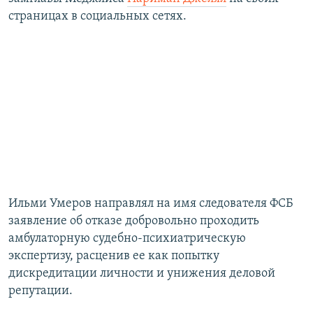
ПРИСОЕДИНЯЙТЕСЬ!
ПОБЕДИТЕЛЕЙ НЕ СУДЯТ?
страницах в социальных сетях.
КРЫМ.НЕПОКОРЕННЫЙ
ELIFBE
УКРАИНСКАЯ ПРОБЛЕМА КРЫМА
Все сайты RFE/RL
Ильми Умеров направлял на имя следователя ФСБ
заявление об отказе добровольно проходить
амбулаторную судебно-психиатрическую
экспертизу, расценив ее как попытку
дискредитации личности и унижения деловой
репутации.