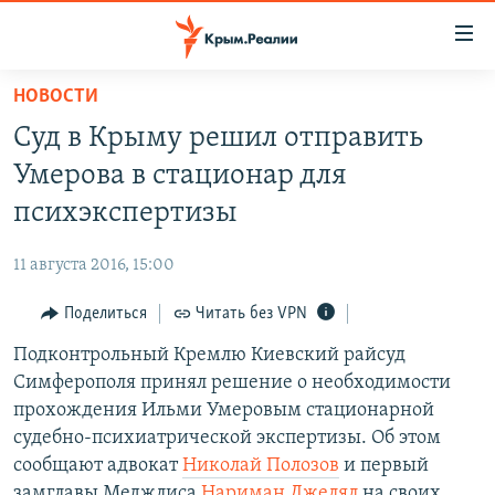
Доступность
ссылки
Вернуться
НОВОСТИ
к
НОВОСТИ
Суд в Крыму решил отправить
основному
СПЕЦПРОЕКТЫ
содержанию
Умерова в стационар для
ВОДА
Вернутся
ГРУЗ 200
психэкспертизы
к
ИСТОРИЯ
КАРТА ВОЕННЫХ ОБЪЕКТОВ КРЫМА
главной
11 августа 2016, 15:00
ЕЩЕ
11 ЛЕТ ОККУПАЦИИ КРЫМА. 11 ИСТОРИЙ СОПРОТИВЛЕНИЯ
навигации
Вернутся
Поделиться
Читать без VPN
РАДІО СВОБОДА
ИНТЕРАКТИВ
к
Подконтрольный Кремлю Киевский райсуд
КАК ОБОЙТИ БЛОКИРОВКУ
ИНФОГРАФИКА
поиску
Симферополя принял решение о необходимости
ТЕЛЕПРОЕКТ КРЫМ.РЕАЛИИ
прохождения Ильми Умеровым стационарной
Українською
судебно-психиатрической экспертизы. Об этом
СОВЕТЫ ПРАВОЗАЩИТНИКОВ
Qırımtatar
сообщают адвокат
Николай Полозов
и первый
ПРОПАВШИЕ БЕЗ ВЕСТИ
замглавы Меджлиса
Нариман Джелял
на своих