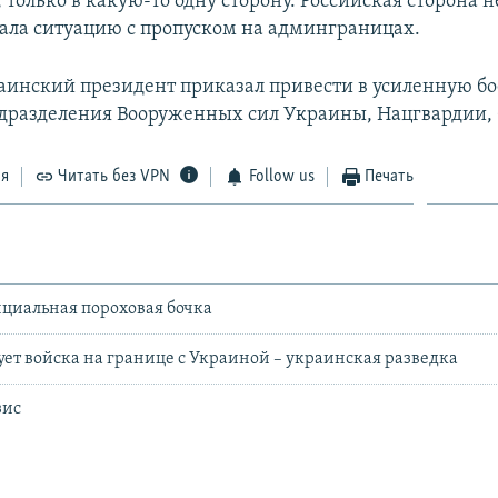
 только в какую-то одну сторону. Российская сторона н
ла ситуацию с пропуском на админграницах.
краинский президент приказал привести в усиленную б
одразделения Вооруженных сил Украины, Нацгвардии, 
ся
Читать без VPN
Follow us
Печать
циальная пороховая бочка
ует войска на границе с Украиной – украинская разведка
зис