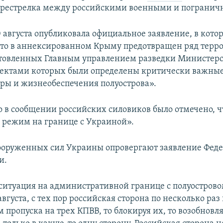
ерестрелка между российскими военными и погранич
0 августа опубликовала официальное заявление, в кото
что в аннексированном Крыму предотвращен ряд терр
отовленных Главным управлением разведки Министерс
ектами которых были определены критически важны
ры и жизнеобеспечения полуострова».
о в сообщении российских силовиков было отмечено, ч
режим на границе с Украиной».
ооруженных сил Украины опровергают заявление Фед
и.
ситуация на административной границе с полуострово
августа, с тех пор российская сторона по несколько раз
 пропуска на трех КПВВ, то блокируя их, то возобновл