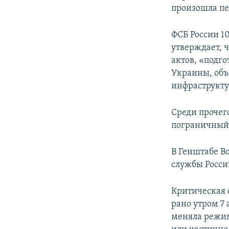
произошла п
ФСБ России 1
утверждает, 
актов, «подг
Украины, объ
инфраструкту
Среди прочег
пограничный 
В Генштабе В
службы Росси
Критическая 
рано утром 7 
меняла режим