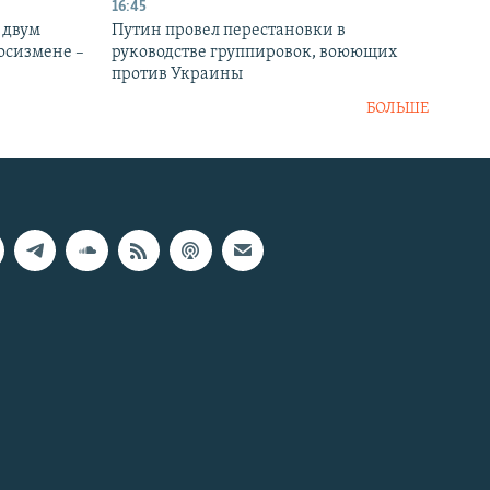
16:45
 двум
Путин провел перестановки в
госизмене –
руководстве группировок, воюющих
против Украины
БОЛЬШЕ