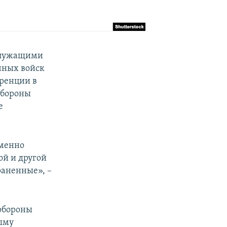
ослужащими
чных войск
еренции в
обороны
е
еменно
ой и другой
раненные», –
обороны
рыму