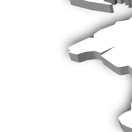
ПОБЕДИТЕЛЕЙ НЕ СУДЯТ?
КРЫМ.НЕПОКОРЕННЫЙ
ELIFBE
УКРАИНСКАЯ ПРОБЛЕМА КРЫМА