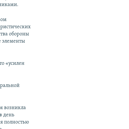
никами.
ром
ористических
тва обороны
е элементы
то «усилен
еральной
м возникла
 в день
яя полностью