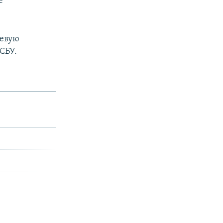
е
оевую
СБУ.