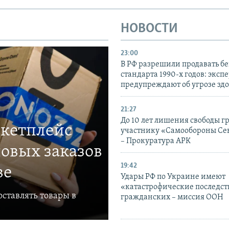
НОВОСТИ
23:00
В РФ разрешили продавать б
стандарта 1990-х годов: эксп
предупреждают об угрозе зд
21:27
До 10 лет лишения свободы г
ркетплейс
участнику «Самообороны Се
– Прокуратура АРК
овых заказов
19:42
ве
Удары РФ по Украине имеют
«катастрофические последст
ставлять товары в
гражданских – миссия ООН