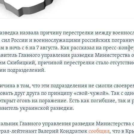
азведка назвала причину перестрелки между военн
сил России и военнослужащими российских пограни
 в ночь с 6 на 7 августа. Как рассказал на пресс-конф
авитель Главного управления разведки Министерства 
м Скибицкий, причиной перестрелки стало отсутстви
ии подразделений.
ичина в том, что эти подразделения не смогли своевр
вать друг друга по принципу «свой-чужой». Так с одн
открыт огонь на поражение. Есть как погибшие, так и 
тавитель украинской разведки.
альник Главного управления разведки Министерства 
ерал-лейтенант Валерий Кондратюк
сообщил
, что в К