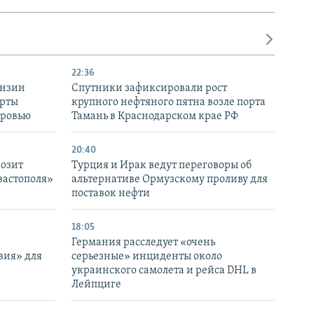
22:36
ензин
Спутники зафиксировали рост
ерты
крупного нефтяного пятна возле порта
оровью
Тамань в Краснодарском крае РФ
20:40
розит
Турция и Ирак ведут переговоры об
вастополя»
альтернативе Ормузскому проливу для
поставок нефти
18:05
Германия расследует «очень
вия» для
серьезные» инциденты около
украинского самолета и рейса DHL в
Лейпциге