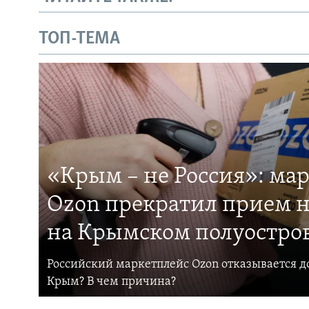
ТОП-ТЕМА
«Крым – не Россия»: ма
Ozon прекратил прием н
на Крымском полуостро
Российский маркетплейс Ozon отказывается до
Крым? В чем причина?