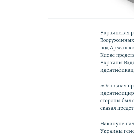
Украинская р
Вооруженных 
под Армянском
Киеве предст
Украины Вади
идентификац
«Основная пр
идентифициро
стороны был 
сказал предс
Накануне нач
Украины ген