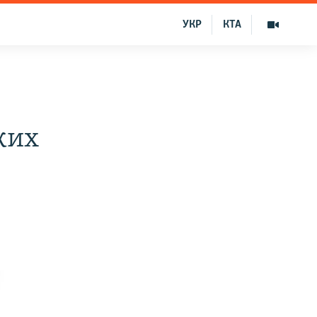
УКР
КТА
ких