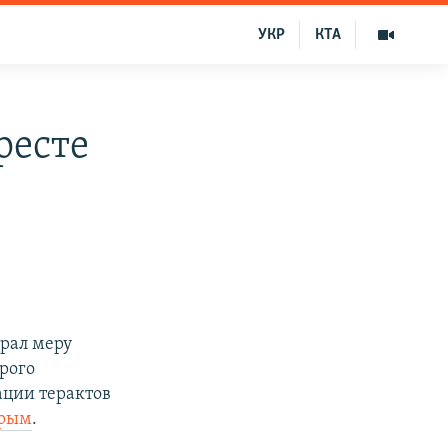
УКР
КТА
ресте
рал меру
орого
ации терактов
рым
.