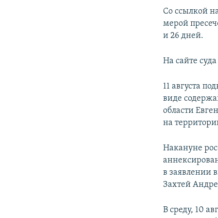
ПОБЕДИТЕЛЕЙ НЕ СУДЯТ?
Со ссылкой н
КРЫМ.НЕПОКОРЕННЫЙ
мерой пресеч
и 26 дней.
ELIFBE
УКРАИНСКАЯ ПРОБЛЕМА КРЫМА
На сайте суд
11 августа п
виде содержа
области Евге
на территори
Накануне рос
аннексирован
в заявлении 
Захтей Андре
В среду, 10 а