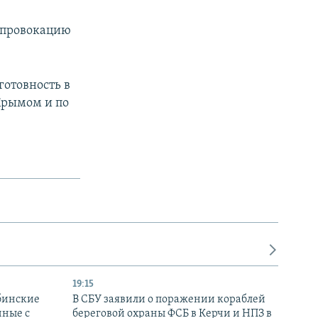
 провокацию
готовность в
Крымом и по
19:15
бинские
В СБУ заявили о поражении кораблей
нные с
береговой охраны ФСБ в Керчи и НПЗ в