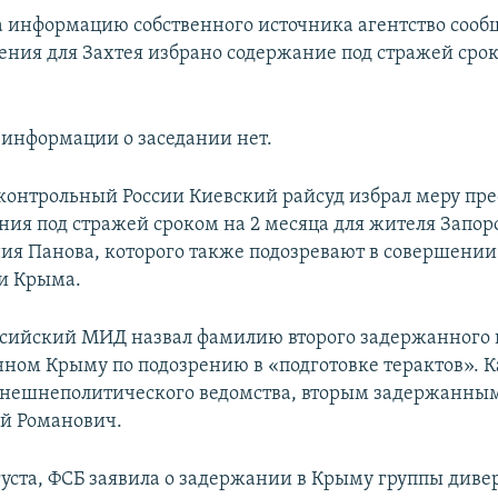
а информацию собственного источника агентство сообщ
ения для Захтея избрано содержание под стражей срок
а информации о заседании нет.
одконтрольный России Киевский райсуд избрал меру пре
ния под стражей сроком на 2 месяца для жителя Запо
ния Панова, которого также подозревают в совершени
и Крыма.
сийский МИД назвал фамилию второго задержанного 
ном Крыму по подозрению в «подготовке терактов». К
внешнеполитического ведомства, вторым задержанным
й Романович.
вгуста, ФСБ заявила о задержании в Крыму группы диве