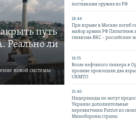
поставками оружия из РФ
18:44
При взрыве в Москве погиб г
закрыть путь
майор армии РФ Плохотнюк и
главкома ВКС – российские 
. Реально ли
16:55
Возле нефтяного танкера в 
ление новой системы
проливе произошли два взры
UKMTO
15:40
Нидерланды не могут предос
Украине дополнительные
перехватчики Patriot из своих
Минобороны страны