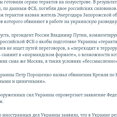
 готовили серию терактов на полуострове. В результат
, по данным ФСБ, погибли двое российских силовиков
м терактов назван житель Энергодара Запорожской о
в которого обвиняют в работе на украинскую разведку
вгуста, президент России Владимир Путин, комментиру
российской ФСБ о якобы подготовке Украины «теракта
иев не ищет путей переговоров, а «переходит к террору
ь саммит в «нормандском формате», о возможности ко
днях сама же Москва, в таких условиях «бессмысленно»
раины Петр Порошенко назвал обвинения Кремля по
ными и циничными».
ооруженных сил Украины опровергают заявление Фед
и.
 иностранных дел Украины заявило, что в Украине р