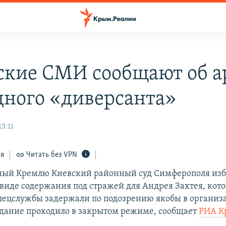
кие СМИ сообщают об а
дного «диверсанта»
13:11
ся
Читать без VPN
ный Кремлю Киевский районный суд Симферополя изб
 виде содержания под стражей для Андрея Захтея, кот
пецслужбы задержали по подозрению якобы в организ
едание проходило в закрытом режиме, сообщает
РИА К