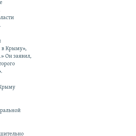
е
.
бласти
.
я
 в Крыму»,
.» Он заявил,
торого
.
 Крыму
еральной
ешительно