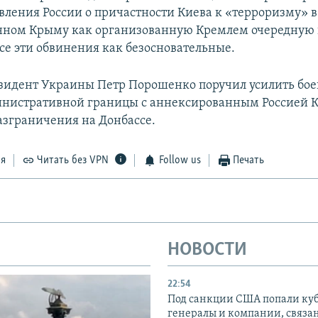
вления России о причастности Киева к «терроризму» в
нном Крыму как организованную Кремлем очередную
все эти обвинения как безосновательные.
резидент Украины Петр Порошенко поручил усилить бое
нистративной границы с аннексированным Россией 
азграничения на Донбассе.
ся
Читать без VPN
Follow us
Печать
НОВОСТИ
22:54
Под санкции США попали ку
генералы и компании, связа