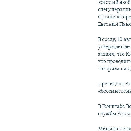
который якобы
спецоперации
Организаторо
Евгений Пано
В среду, 10 а
утверждение 
заявил, что К
что проводит
говорила на 
Президент Ук
«бессмыслен
В Генштабе В
службы Росси
Министерство