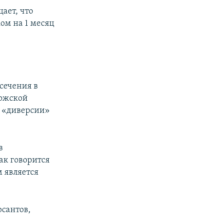
ает, что
ом на 1 месяц
сечения в
рожской
и «диверсии»
в
ак говорится
 является
рсантов,