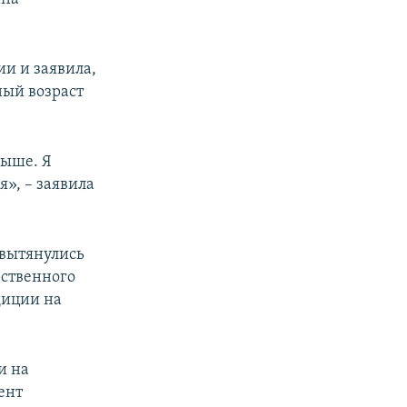
и и заявила,
ный возраст
выше. Я
я», – заявила
 вытянулись
рственного
диции на
и на
ент