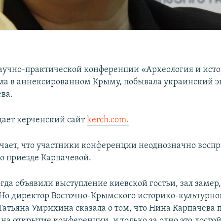
аучно-практической конференции «Археология и исто
ла в аннексированном Крыму, побывала украинский э
ва.
щает керченский сайт
kerch.com.
чает, что участники конференции неоднозначно восп
 приезде Карпачевой.
гда объявили выступление киевской гостьи, зал замер,
 Но директор Восточно-Крымского историко-культурно
Татьяна Умрихина сказала о том, что Нина Карпачева 
на открытие конференции, и только за одно это досто