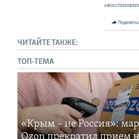
«восстановле
Поделить
ЧИТАЙТЕ ТАКЖЕ:
ТОП-ТЕМА
«Крым – не Россия»: ма
Ozon прекратил прием н