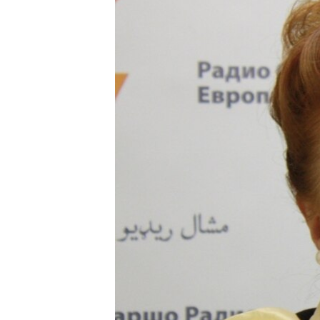
ПОБЕДИТЕЛЕЙ НЕ СУДЯТ?
КРЫМ.НЕПОКОРЕННЫЙ
ELIFBE
УКРАИНСКАЯ ПРОБЛЕМА КРЫМА