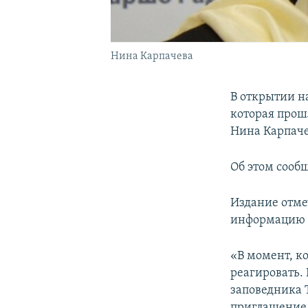
Нина Карпачева
В открытии н
которая прош
Нина Карпаче
Об этом сооб
Издание отме
информацию о
«В момент, ко
реагировать.
заповедника 
приглашение 