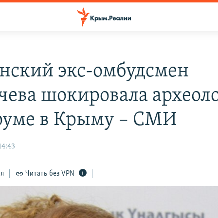
нский экс-омбудсмен
чева шокировала археол
руме в Крыму – СМИ
14:43
ся
Читать без VPN