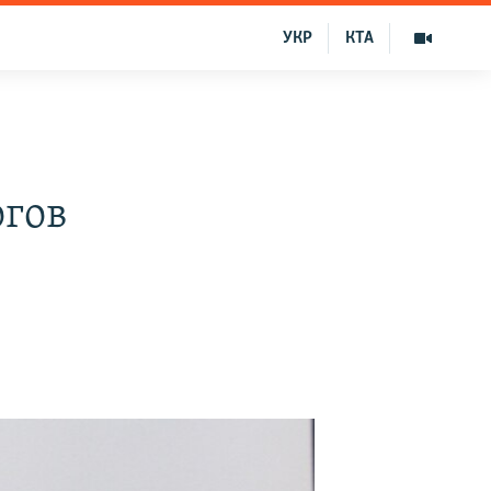
УКР
КТА
огов