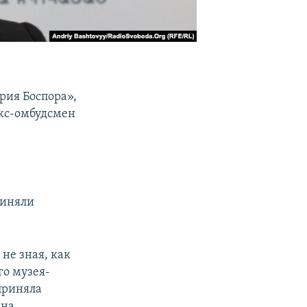
рия Боспора»,
кс-омбудсмен
риняли
 не зная, как
го музея-
приняла
йна