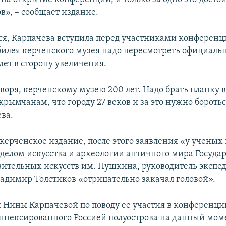
в», – сообщает издание.
ся, Карпачева вступила перед участниками конференци
юбилея керченского музея надо пересмотреть официаль
лет в сторону увеличения.
оворя, керченскому музею 200 лет. Надо брать планку 
рымчанам, что городу 27 веков и за это нужно боротьс
ва.
 керченское издание, после этого заявления «у ученых
отделом искусства и археологии античного мира Госуда
зительных искусств им. Пушкина, руководитель экспе
адимир Толстиков «отрицательно закачал головой».
Нины Карпачевой по поводу ее участия в конференци
ннексированного Россией полуострова на данный мом