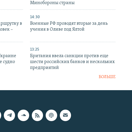
Минобороны страны
14:30
аршрутку в
Военные РФ проводят вторые за день
овек –
учения в Оливе под Ялтой
13:25
Украине
Британия ввела санкции против еще
е судно
шести российских банков и нескольких
предприятий
БОЛЬШЕ