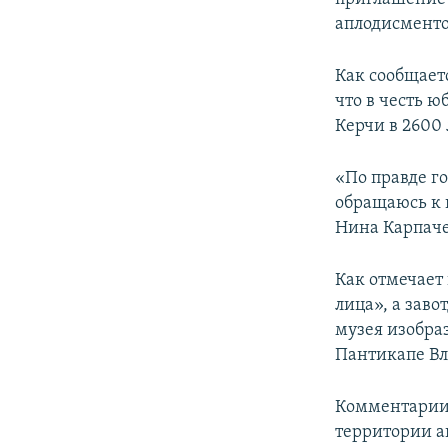
аплодисменто
Как сообщает
что в честь 
Керчи в 2600 
«По правде г
обращаюсь к к
Нина Карпаче
Как отмечает
лица», а зав
музея изобра
Пантикапе Вл
Комментарии 
территории а