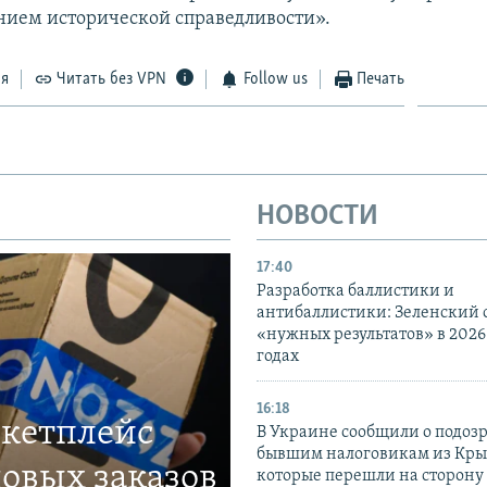
нием исторической справедливости».
ся
Читать без VPN
Follow us
Печать
НОВОСТИ
17:40
Разработка баллистики и
антибаллистики: Зеленский
«нужных результатов» в 2026
годах
16:18
ркетплейс
В Украине сообщили о подоз
бывшим налоговикам из Кры
овых заказов
которые перешли на сторону