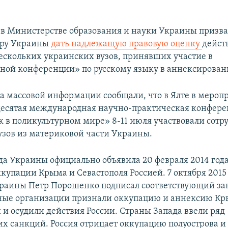
 в Министерстве образования и науки Украины призва
уру Украины
дать надлежащую правовую оценку
дейст
ескольких украинских вузов, принявших участие в
ой конференции» по русскому языку в аннексирован
ва массовой информации сообщали, что в Ялте в мероп
есятая международная научно-практическая конфер
к в поликультурном мире» 8-11 июля участвовали сотр
узов из материковой части Украины.
да Украины официально объявила 20 февраля 2014 год
купации Крыма и Севастополя Россией. 7 октября 2015
раины Петр Порошенко подписал соответствующий за
ые организации признали оккупацию и аннексию К
и осудили действия России. Страны Запада ввели ряд
х санкций. Россия отрицает оккупацию полуострова и 