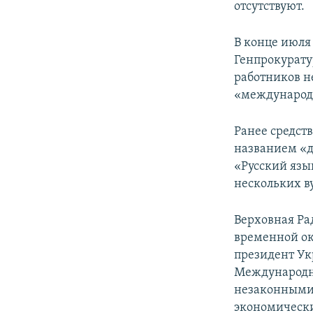
отсутствуют.
В конце июля
Генпрокурат
работников н
«международн
Ранее средст
названием «д
«Русский язы
нескольких в
Верховная Ра
временной ок
президент Ук
Международн
незаконными 
экономически