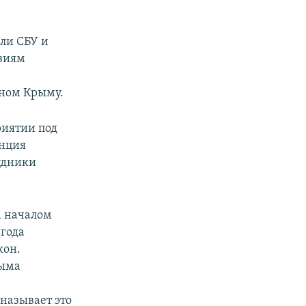
ли СБУ и
виям
ном Крыму.
риятии под
енция
удники
а началом
 года
кон.
рыма
называет это