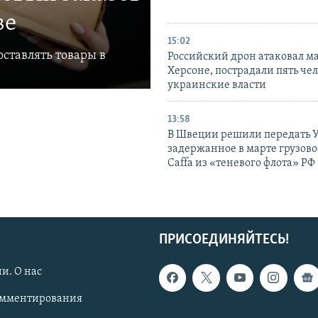
ве
15:02
ставлять товары в
Российский дрон атаковал м
Херсоне, пострадали пять чел
украинские власти
13:58
В Швеции решили передать 
задержанное в марте грузово
Caffa из «теневого флота» РФ
ПРИСОЕДИНЯЙТЕСЬ!
и. О нас
омментирования