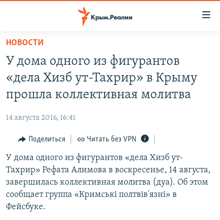
Доступность
ссылки
Вернуться
НОВОСТИ
к
НОВОСТИ
У дома одного из фигурантов
основному
СПЕЦПРОЕКТЫ
содержанию
«дела Хизб ут-Тахрир» в Крыму
ВОДА
Вернутся
ГРУЗ 200
прошла коллективная молитва
к
ИСТОРИЯ
КАРТА ВОЕННЫХ ОБЪЕКТОВ КРЫМА
главной
14 августа 2016, 16:41
ЕЩЕ
11 ЛЕТ ОККУПАЦИИ КРЫМА. 11 ИСТОРИЙ СОПРОТИВЛЕНИЯ
навигации
Вернутся
Поделиться
Читать без VPN
РАДІО СВОБОДА
ИНТЕРАКТИВ
к
У дома одного из фигурантов «дела Хизб ут-
КАК ОБОЙТИ БЛОКИРОВКУ
ИНФОГРАФИКА
поиску
Тахрир» Рефата Алимова в воскресенье, 14 августа,
ТЕЛЕПРОЕКТ КРЫМ.РЕАЛИИ
завершилась коллективная молитва (дуа). Об этом
Українською
сообщает группа «Кримські полтвів'язні» в
СОВЕТЫ ПРАВОЗАЩИТНИКОВ
Qırımtatar
Фейсбуке.
ПРОПАВШИЕ БЕЗ ВЕСТИ