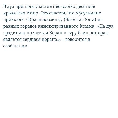
ПРИСОЕДИНЯЙТЕСЬ!
ПОБЕДИТЕЛЕЙ НЕ СУДЯТ?
В дуа приняли участие несколько десятков
крымских татар. Отмечается, что мусульмане
КРЫМ.НЕПОКОРЕННЫЙ
приехали в Краснокаменку (Большая Ялта) из
ELIFBE
разных городов аннексированного Крыма. «На дуа
традиционно читали Коран и суру Ясин, которая
УКРАИНСКАЯ ПРОБЛЕМА КРЫМА
является сердцем Корана», – говорится в
Все сайты RFE/RL
сообщении.