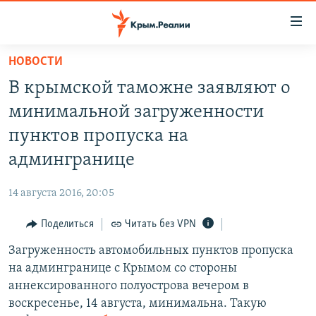
Доступность
ссылки
Вернуться
НОВОСТИ
к
НОВОСТИ
В крымской таможне заявляют о
основному
СПЕЦПРОЕКТЫ
содержанию
минимальной загруженности
ВОДА
Вернутся
ГРУЗ 200
пунктов пропуска на
к
ИСТОРИЯ
КАРТА ВОЕННЫХ ОБЪЕКТОВ КРЫМА
админгранице
главной
ЕЩЕ
11 ЛЕТ ОККУПАЦИИ КРЫМА. 11 ИСТОРИЙ СОПРОТИВЛЕНИЯ
навигации
14 августа 2016, 20:05
Вернутся
РАДІО СВОБОДА
ИНТЕРАКТИВ
к
Поделиться
Читать без VPN
КАК ОБОЙТИ БЛОКИРОВКУ
ИНФОГРАФИКА
поиску
Загруженность автомобильных пунктов пропуска
ТЕЛЕПРОЕКТ КРЫМ.РЕАЛИИ
Українською
на админгранице с Крымом со стороны
СОВЕТЫ ПРАВОЗАЩИТНИКОВ
аннексированного полуострова вечером в
Qırımtatar
воскресенье, 14 августа, минимальна. Такую
ПРОПАВШИЕ БЕЗ ВЕСТИ