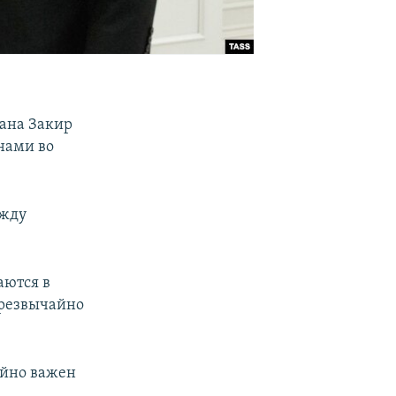
жана Закир
нами во
ежду
аются в
чрезвычайно
айно важен