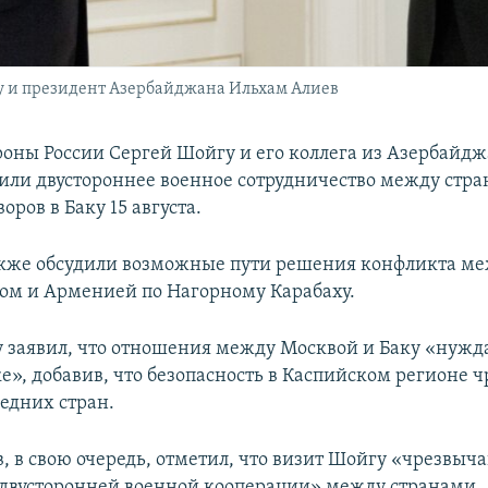
 и президент Азербайджана Ильхам Алиев
оны России Сергей Шойгу и его коллега из Азербайд
дили двустороннее военное сотрудничество между стра
оров в Баку 15 августа.
кже обсудили возможные пути решения конфликта м
м и Арменией по Нагорному Карабаху.
 заявил, что отношения между Москвой и Баку «нужд
е», добавив, что безопасность в Каспийском регионе 
седних стран.
в, в свою очередь, отметил, что визит Шойгу «чрезвыч
 двусторонней военной кооперации» между странами.