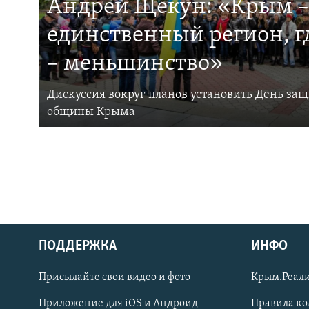
Андрей Щекун: «Крым –
единственный регион, 
– меньшинство»
Дискуссия вокруг планов установить День за
общины Крыма
ПОДДЕРЖКА
ИНФО
Українською
Присылайте свои видео и фото
Крым.Реали
Qırımtatar
Приложение для iOS и Андроид
Правила к