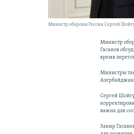
Министр обороны России Сергей Шойгу
Министр обор
Гасанов обсу
время перегов
Министры та
Азербайджано
Сергей Шойгу
корректировк
важна для со
Закир Гасано
для развития