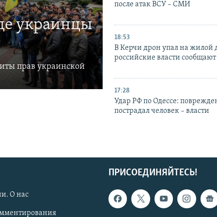
после атак ВСУ – СМИ
где украинцы
18:53
В Керчи дрон упал на жилой 
российские власти сообщают
щиты прав украинской
17:28
Удар РФ по Одессе: поврежде
пострадал человек – власти
ПРИСОЕДИНЯЙТЕСЬ!
и. О нас
омментирования