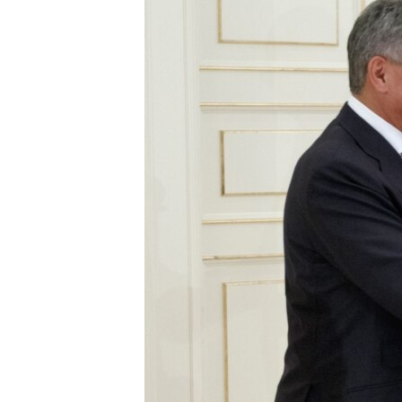
ПОБЕДИТЕЛЕЙ НЕ СУДЯТ?
КРЫМ.НЕПОКОРЕННЫЙ
ELIFBE
УКРАИНСКАЯ ПРОБЛЕМА КРЫМА