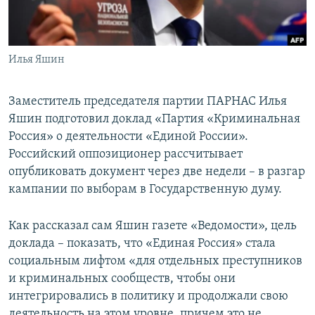
ПРИСОЕДИНЯЙТЕСЬ!
ПОБЕДИТЕЛЕЙ НЕ СУДЯТ?
КРЫМ.НЕПОКОРЕННЫЙ
Илья Яшин
ELIFBE
УКРАИНСКАЯ ПРОБЛЕМА КРЫМА
Заместитель председателя партии ПАРНАС Илья
Все сайты RFE/RL
Яшин подготовил доклад «Партия «Криминальная
Россия» о деятельности «Единой России».
Российский оппозиционер рассчитывает
опубликовать документ через две недели – в разгар
кампании по выборам в Государственную думу.
Как рассказал сам Яшин газете «Ведомости», цель
доклада – показать, что «Единая Россия» стала
социальным лифтом «для отдельных преступников
и криминальных сообществ, чтобы они
интегрировались в политику и продолжали свою
деятельность на этом уровне, причем это не