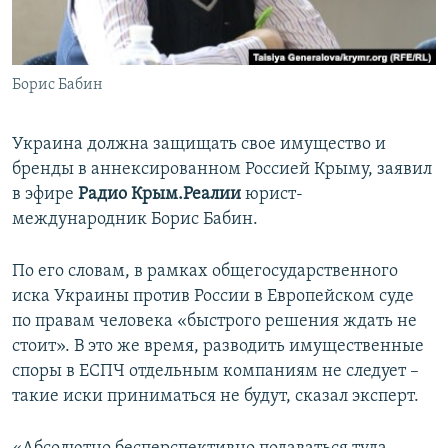
ПРИСОЕДИНЯЙТЕСЬ!
ПОБЕДИТЕЛЕЙ НЕ СУДЯТ?
КРЫМ.НЕПОКОРЕННЫЙ
Борис Бабин
ELIFBE
УКРАИНСКАЯ ПРОБЛЕМА КРЫМА
Украина должна защищать свое имущество и
Все сайты RFE/RL
бренды в аннексированном Россией Крыму, заявил
в эфире
Радио Крым.Реалии
юрист-
международник Борис Бабин.
По его словам, в рамках общегосударственного
иска Украины против России в Европейском суде
по правам человека «быстрого решения ждать не
стоит». В это же время, разводить имущественные
споры в ЕСПЧ отдельным компаниям не следует –
такие иски приниматься не будут, сказал эксперт.