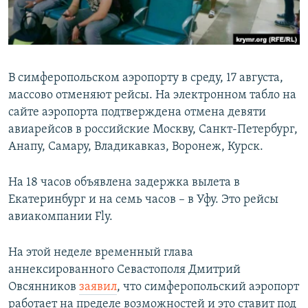
ПРИСОЕДИНЯЙТЕСЬ!
ПОБЕДИТЕЛЕЙ НЕ СУДЯТ?
КРЫМ.НЕПОКОРЕННЫЙ
ELIFBE
В симферопольском аэропорту в среду, 17 августа,
УКРАИНСКАЯ ПРОБЛЕМА КРЫМА
массово отменяют рейсы. На электронном табло на
Все сайты RFE/RL
сайте аэропорта подтверждена отмена девяти
авиарейсов в российские Москву, Санкт-Петербург,
Анапу, Самару, Владикавказ, Воронеж, Курск.
На 18 часов объявлена задержка вылета в
Екатеринбург и на семь часов – в Уфу. Это рейсы
авиакомпании Fly.
На этой неделе временный глава
аннексированного Севастополя Дмитрий
Овсянников
заявил
, что симферопольский аэропорт
работает на пределе возможностей и это ставит под