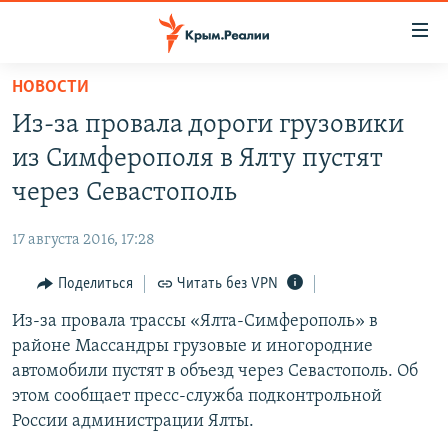
Доступность
ссылки
Вернуться
НОВОСТИ
к
НОВОСТИ
Из-за провала дороги грузовики
основному
СПЕЦПРОЕКТЫ
содержанию
из Симферополя в Ялту пустят
ВОДА
Вернутся
ГРУЗ 200
через Севастополь
к
ИСТОРИЯ
КАРТА ВОЕННЫХ ОБЪЕКТОВ КРЫМА
главной
17 августа 2016, 17:28
ЕЩЕ
11 ЛЕТ ОККУПАЦИИ КРЫМА. 11 ИСТОРИЙ СОПРОТИВЛЕНИЯ
навигации
Вернутся
Поделиться
Читать без VPN
РАДІО СВОБОДА
ИНТЕРАКТИВ
к
Из-за провала трассы «Ялта-Симферополь» в
КАК ОБОЙТИ БЛОКИРОВКУ
ИНФОГРАФИКА
поиску
районе Массандры грузовые и иногородние
ТЕЛЕПРОЕКТ КРЫМ.РЕАЛИИ
автомобили пустят в объезд через Севастополь. Об
Українською
этом сообщает пресс-служба подконтрольной
СОВЕТЫ ПРАВОЗАЩИТНИКОВ
Qırımtatar
России администрации Ялты.
ПРОПАВШИЕ БЕЗ ВЕСТИ