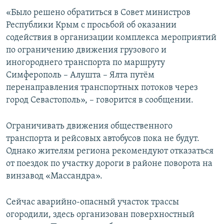
ПРИСОЕДИНЯЙТЕСЬ!
ПОБЕДИТЕЛЕЙ НЕ СУДЯТ?
«Было решено обратиться в Совет министров
Республики Крым с просьбой об оказании
КРЫМ.НЕПОКОРЕННЫЙ
содействия в организации комплекса мероприятий
ELIFBE
по ограничению движения грузового и
иногороднего транспорта по маршруту
УКРАИНСКАЯ ПРОБЛЕМА КРЫМА
Симферополь – Алушта – Ялта путём
Все сайты RFE/RL
перенаправления транспортных потоков через
город Севастополь», – говорится в сообщении.
Ограничивать движения общественного
транспорта и рейсовых автобусов пока не будут.
Однако жителям региона рекомендуют отказаться
от поездок по участку дороги в районе поворота на
винзавод «Массандра».
Сейчас аварийно-опасный участок трассы
огородили, здесь организован поверхностный