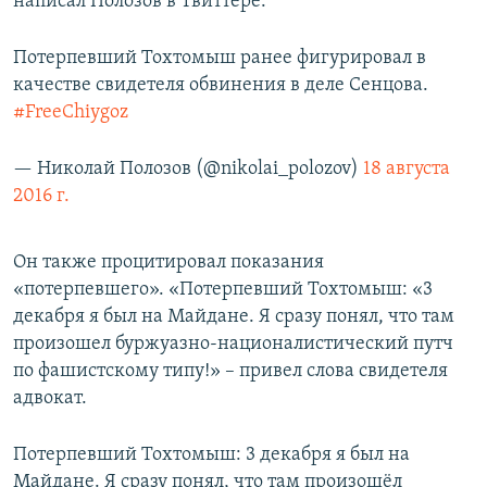
написал Полозов в Твиттере.
Потерпевший Тохтомыш ранее фигурировал в
качестве свидетеля обвинения в деле Сенцова.
#FreeChiygoz
— Николай Полозов (@nikolai_polozov)
18 августа
2016 г.
Он также процитировал показания
«потерпевшего». «Потерпевший Тохтомыш: «3
декабря я был на Майдане. Я сразу понял, что там
произошел буржуазно-националистический путч
по фашистскому типу!» – привел слова свидетеля
адвокат.
Потерпевший Тохтомыш: 3 декабря я был на
Майдане. Я сразу понял, что там произошёл