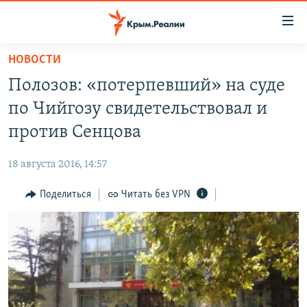
Доступность
ссылки
Вернуться
НОВОСТИ
к
НОВОСТИ
Полозов: «потерпевший» на суде
основному
СПЕЦПРОЕКТЫ
содержанию
по Чийгозу свидетельствовал и
ВОДА
Вернутся
ГРУЗ 200
против Сенцова
к
ИСТОРИЯ
КАРТА ВОЕННЫХ ОБЪЕКТОВ КРЫМА
главной
18 августа 2016, 14:57
ЕЩЕ
11 ЛЕТ ОККУПАЦИИ КРЫМА. 11 ИСТОРИЙ СОПРОТИВЛЕНИЯ
навигации
Вернутся
Поделиться
Читать без VPN
РАДІО СВОБОДА
ИНТЕРАКТИВ
к
КАК ОБОЙТИ БЛОКИРОВКУ
ИНФОГРАФИКА
поиску
ТЕЛЕПРОЕКТ КРЫМ.РЕАЛИИ
Українською
СОВЕТЫ ПРАВОЗАЩИТНИКОВ
Qırımtatar
ПРОПАВШИЕ БЕЗ ВЕСТИ