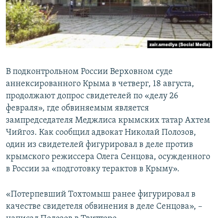
ПРИСОЕДИНЯЙТЕСЬ!
ПОБЕДИТЕЛЕЙ НЕ СУДЯТ?
КРЫМ.НЕПОКОРЕННЫЙ
ELIFBE
УКРАИНСКАЯ ПРОБЛЕМА КРЫМА
В подконтрольном России Верховном суде
Все сайты RFE/RL
аннексированного Крыма в четверг, 18 августа,
продолжают допрос свидетелей по «делу 26
февраля», где обвиняемым является
зампредседателя Меджлиса крымских татар Ахтем
Чийгоз. Как сообщил адвокат Николай Полозов,
один из свидетелей фигурировал в деле против
крымского режиссера Олега Сенцова, осужденного
в России за «подготовку терактов в Крыму».
«Потерпевший Тохтомыш ранее фигурировал в
качестве свидетеля обвинения в деле Сенцова», –