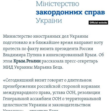
ПРИСОЕДИНЯЙТЕСЬ!
ПОБЕДИТЕЛЕЙ НЕ СУДЯТ?
КРЫМ.НЕПОКОРЕННЫЙ
ELIFBE
УКРАИНСКАЯ ПРОБЛЕМА КРЫМА
Министерство иностранных дел Украины
Все сайты RFE/RL
подготовило и в ближайшее время направит ноту
протеста по факту визита президента России
Владимира Путина в аннексированный Крым. Об
этом
Крым.Реалии
рассказала пресс-секретарь
МИД Украины Марьяна Беца.
«Сегодняшний визит говорит о длительном
пренебрежении российской стороной нормами
международного права, устава ООН, резолюции
Генеральной ассамблеи ООН о территориальной
целостности Украины и законодательством