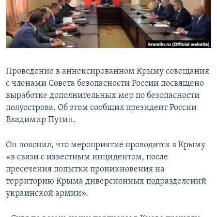
ПРИСОЕДИНЯЙТЕСЬ!
ПОБЕДИТЕЛЕЙ НЕ СУДЯТ?
КРЫМ.НЕПОКОРЕННЫЙ
ELIFBE
УКРАИНСКАЯ ПРОБЛЕМА КРЫМА
Проведение в аннексированном Крыму совещания
Все сайты RFE/RL
с членами Совета безопасности России посвящено
выработке дополнительных мер по безопасности
полуострова. Об этом сообщил президент России
Владимир Путин.
Он пояснил, что мероприятие проводится в Крыму
«в связи с известным инцидентом, после
пресечения попытки проникновения на
территорию Крыма диверсионных подразделений
украинской армии».