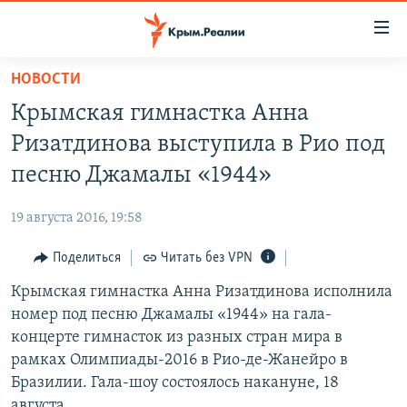
Доступность
ссылки
Вернуться
НОВОСТИ
к
НОВОСТИ
Крымская гимнастка Анна
основному
СПЕЦПРОЕКТЫ
содержанию
Ризатдинова выступила в Рио под
ВОДА
Вернутся
ГРУЗ 200
песню Джамалы «1944»
к
ИСТОРИЯ
КАРТА ВОЕННЫХ ОБЪЕКТОВ КРЫМА
главной
19 августа 2016, 19:58
ЕЩЕ
11 ЛЕТ ОККУПАЦИИ КРЫМА. 11 ИСТОРИЙ СОПРОТИВЛЕНИЯ
навигации
Вернутся
Поделиться
Читать без VPN
РАДІО СВОБОДА
ИНТЕРАКТИВ
к
Крымская гимнастка Анна Ризатдинова исполнила
КАК ОБОЙТИ БЛОКИРОВКУ
ИНФОГРАФИКА
поиску
номер под песню Джамалы «1944» на гала-
ТЕЛЕПРОЕКТ КРЫМ.РЕАЛИИ
концерте гимнасток из разных стран мира в
Українською
рамках Олимпиады-2016 в Рио-де-Жанейро в
СОВЕТЫ ПРАВОЗАЩИТНИКОВ
Qırımtatar
Бразилии. Гала-шоу состоялось накануне, 18
ПРОПАВШИЕ БЕЗ ВЕСТИ
августа.