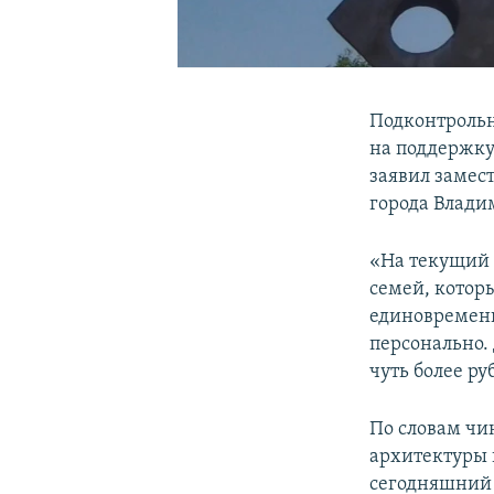
Подконтрольн
на поддержку
заявил замес
города Влади
«На текущий 
семей, котор
единовременн
персонально.
чуть более ру
По словам чи
архитектуры 
сегодняшний 