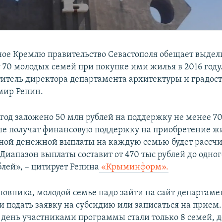
ое Кремлю правительство Севастополя обещает выдели
 70 молодых семей при покупке ими жилья в 2016 году.
титель директора департамента архитектуры и градос
мир Репин.
год заложено 50 млн рублей на поддержку не менее 7
ые получат финансовую поддержку на приобретение ж
ой денежной выплаты на каждую семью будет рассчи
 Диапазон выплаты составит от 470 тыс рублей до одно
блей», – цитирует Репина
«Крыминформ».
новника, молодой семье надо зайти на сайт департаме
и подать заявку на субсидию или записаться на прием.
день участниками программы стали только 8 семей, 