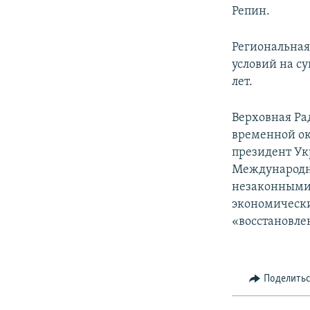
Репин.
Региональна
условий на с
лет.
Верховная Ра
временной ок
президент Ук
Международн
незаконными 
экономически
«восстановле
Поделить