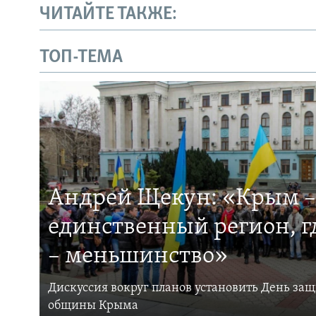
ЧИТАЙТЕ ТАКЖЕ:
ТОП-ТЕМА
Андрей Щекун: «Крым –
единственный регион, 
– меньшинство»
Дискуссия вокруг планов установить День за
общины Крыма