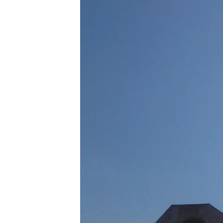
ПОБЕДИТЕЛЕЙ НЕ СУДЯТ?
КРЫМ.НЕПОКОРЕННЫЙ
ELIFBE
УКРАИНСКАЯ ПРОБЛЕМА КРЫМА