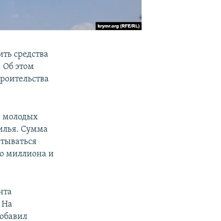
ть средства
 Об этом
троительства
0 молодых
илья. Сумма
тываться
го миллиона и
нта
 На
добавил