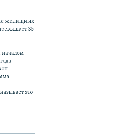
ние жилищных
 превышает 35
а началом
 года
кон.
рыма
называет это