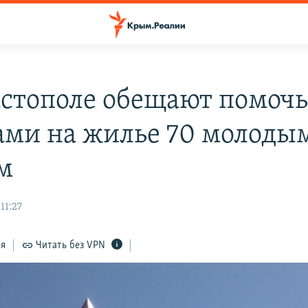
астополе обещают помоч
ами на жилье 70 молоды
м
11:27
ся
Читать без VPN