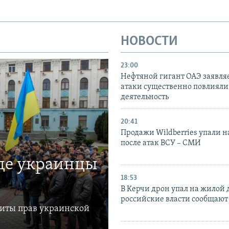
НОВОСТИ
23:00
Нефтяной гигант ОАЭ заявляе
атаки существенно повлияли 
деятельность
20:41
Продажи Wildberries упали н
после атак ВСУ – СМИ
где украинцы
18:53
В Керчи дрон упал на жилой 
российские власти сообщают
щиты прав украинской