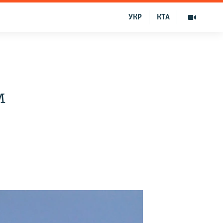
УКР
КТА
ь
м