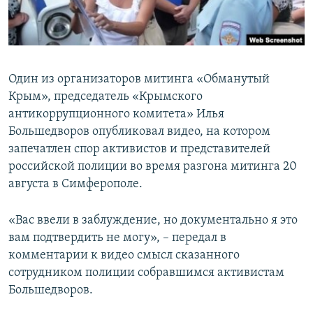
ПРИСОЕДИНЯЙТЕСЬ!
ПОБЕДИТЕЛЕЙ НЕ СУДЯТ?
КРЫМ.НЕПОКОРЕННЫЙ
ELIFBE
Один из организаторов митинга «Обманутый
УКРАИНСКАЯ ПРОБЛЕМА КРЫМА
Крым», председатель «Крымского
Все сайты RFE/RL
антикоррупционного комитета» Илья
Большедворов опубликовал видео, на котором
запечатлен спор активистов и представителей
российской полиции во время разгона митинга 20
августа в Симферополе.
«Вас ввели в заблуждение, но документально я это
вам подтвердить не могу», – передал в
комментарии к видео смысл сказанного
сотрудником полиции собравшимся активистам
Большедворов.