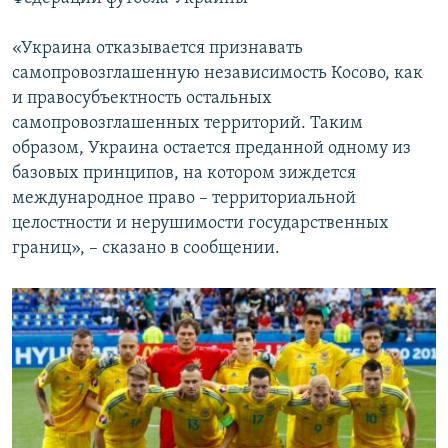
ПРИСОЕДИНЯЙТЕСЬ!
ПОБЕДИТЕЛЕЙ НЕ СУДЯТ?
«Украина отказывается признавать
КРЫМ.НЕПОКОРЕННЫЙ
самопровозглашенную независимость Косово, как
ELIFBE
и правосубъектность остальных
самопровозглашенных территорий. Таким
УКРАИНСКАЯ ПРОБЛЕМА КРЫМА
образом, Украина остается преданной одному из
Все сайты RFE/RL
базовых принципов, на котором зиждется
международное право – территориальной
целостности и нерушимости государственных
границ», – сказано в сообщении.