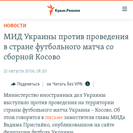
Доступность
ссылки
Вернуться
НОВОСТИ
к
НОВОСТИ
МИД Украины против проведения
основному
СПЕЦПРОЕКТЫ
содержанию
в стране футбольного матча со
ВОДА
Вернутся
ГРУЗ 200
сборной Косово
к
ИСТОРИЯ
КАРТА ВОЕННЫХ ОБЪЕКТОВ КРЫМА
главной
21 августа 2016, 18:20
ЕЩЕ
11 ЛЕТ ОККУПАЦИИ КРЫМА. 11 ИСТОРИЙ СОПРОТИВЛЕНИЯ
навигации
Вернутся
Поделиться
Читать без VPN
РАДІО СВОБОДА
ИНТЕРАКТИВ
к
Министерство иностранных дел Украины
КАК ОБОЙТИ БЛОКИРОВКУ
ИНФОГРАФИКА
поиску
выступило против проведения на территории
ТЕЛЕПРОЕКТ КРЫМ.РЕАЛИИ
страны футбольного матча Украина – Косово. Об
Українською
этом говорится в
письме
заместителя главы МИДа
СОВЕТЫ ПРАВОЗАЩИТНИКОВ
Qırımtatar
Вадима Пристайко, опубликованном на сайте
ПРОПАВШИЕ БЕЗ ВЕСТИ
Федерации футбола Украины