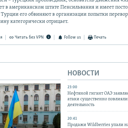
лен – турецкий проповедник, основатель движения «Хи
ет в американском штате Пенсильвания и имеет пост
В Турции его обвиняют в организации попытки перевор
вину категорически отрицает.
ся
Читать без VPN
Follow us
Печать
НОВОСТИ
23:00
Нефтяной гигант ОАЭ заявляе
атаки существенно повлияли 
деятельность
20:41
Продажи Wildberries упали н