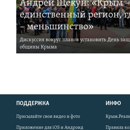
Андрей Щекун: «Крым –
единственный регион, 
– меньшинство»
Дискуссия вокруг планов установить День за
общины Крыма
ПОДДЕРЖКА
ИНФО
Українською
Присылайте свои видео и фото
Крым.Реали
Qırımtatar
Приложение для iOS и Андроид
Правила к