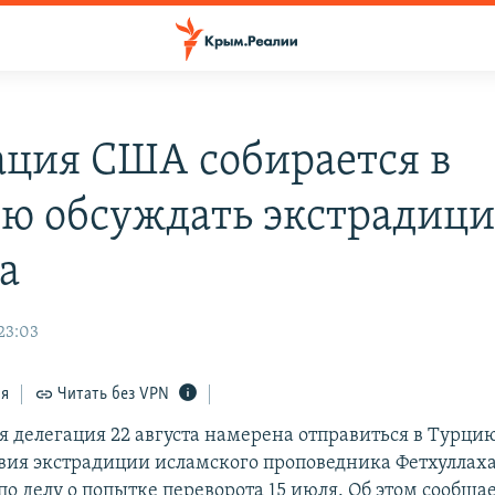
ация США собирается в
ю обсуждать экстрадиц
а
 23:03
ся
Читать без VPN
 делегация 22 августа намерена отправиться в Турцию
овия экстрадиции исламского проповедника Фетхуллаха
по делу о попытке переворота 15 июля. Об этом сообща