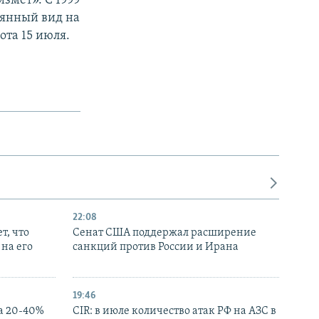
змет». С 1999
оянный вид на
ота 15 июля.
22:08
т, что
Сенат США поддержал расширение
на его
санкций против России и Ирана
19:46
а 20-40%
CIR: в июле количество атак РФ на АЗС в