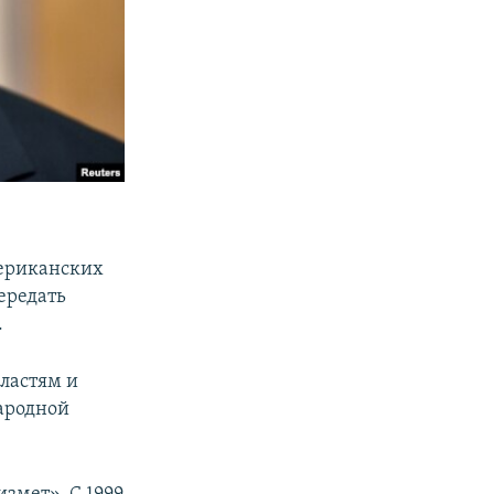
мериканских
ередать
.
властям и
ародной