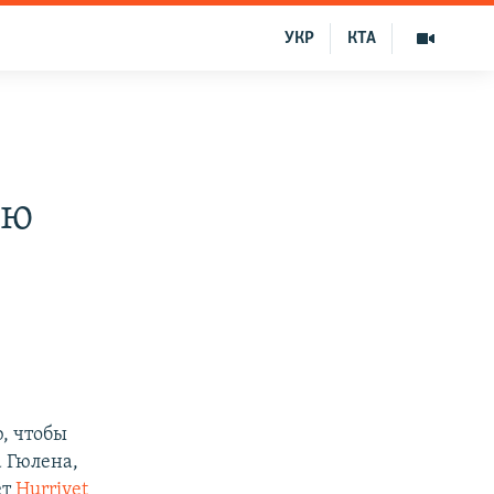
УКР
КТА
ию
, чтобы
 Гюлена,
ет
Hurriyet