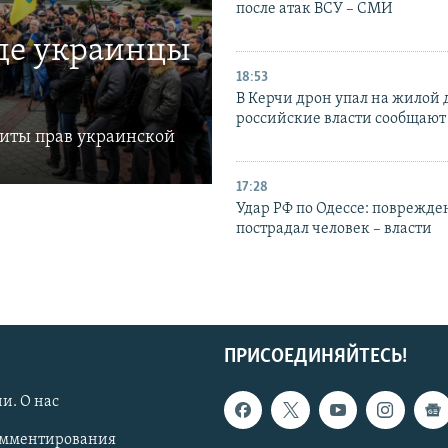
после атак ВСУ – СМИ
где украинцы
18:53
В Керчи дрон упал на жилой 
российские власти сообщают
щиты прав украинской
17:28
Удар РФ по Одессе: поврежде
пострадал человек – власти
ПРИСОЕДИНЯЙТЕСЬ!
и. О нас
омментирования