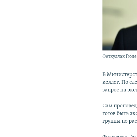
Фетхуллах Гюл
В Министерст
коллег. По сл
запрос на эк
Сам проповед
готов быть э
группы по ра