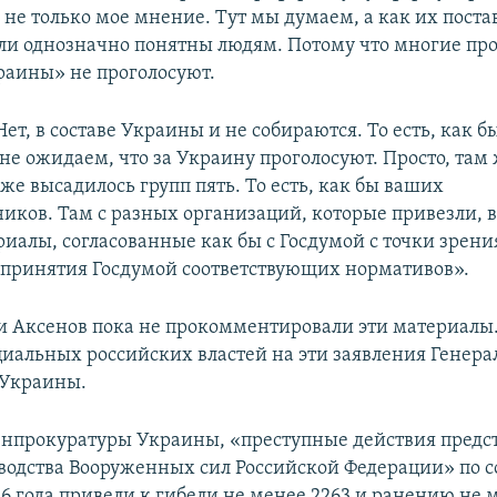
 не только мое мнение. Тут мы думаем, а как их поста
ли однозначно понятны людям. Потому что многие прос
краины» не проголосуют.
ет, в составе Украины и не собираются. То есть, как бы
не ожидаем, что за Украину проголосуют. Просто, там
 же высадилось групп пять. То есть, как бы ваших
иков. Там с разных организаций, которые привезли, в
риалы, согласованные как бы с Госдумой с точки зрени
принятия Госдумой соответствующих нормативов».
ни Аксенов пока не прокомментировали эти материалы
иальных российских властей на эти заявления Генера
 Украины.
нпрокуратуры Украины, «преступные действия предс
оводства Вооруженных сил Российской Федерации» по 
16 года привели к гибели не менее 2263 и ранению не 