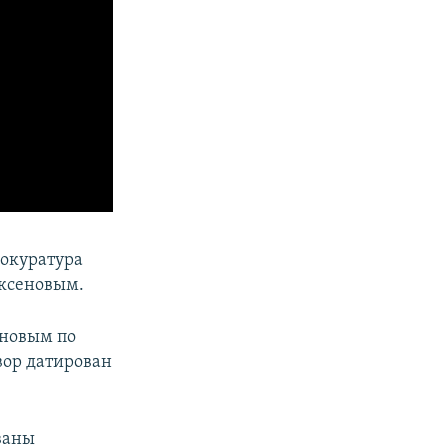
рокуратура
Аксеновым.
еновым по
вор датирован
ваны