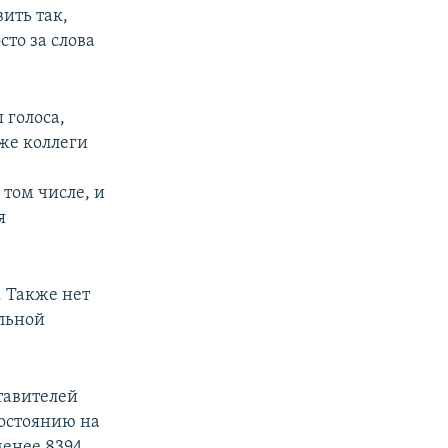
вить так,
то за слова
 голоса,
 же коллеги
 том числе, и
я
. Также нет
льной
тавителей
состоянию на
менее 8394