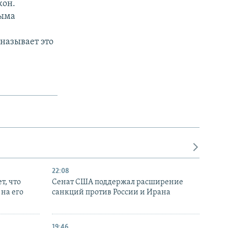
кон.
рыма
называет это
22:08
т, что
Сенат США поддержал расширение
на его
санкций против России и Ирана
19:46