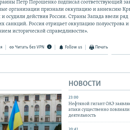
раины Петр Порошенко подписал соответствующий за
ые организации признали оккупацию и аннексию К
и осудили действия России. Страны Запада ввели ряд
х санкций. Россия отрицает оккупацию полуострова и 
нием исторической справедливости».
ся
Читать без VPN
Follow us
Печать
НОВОСТИ
23:00
Нефтяной гигант ОАЭ заявляе
атаки существенно повлияли 
деятельность
20:41