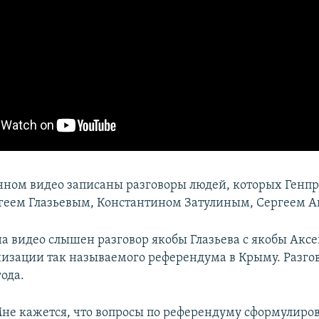
нном видео записаны разговоры людей, которых Генп
геем Глазьевым, Константином Затулиным, Сергеем 
 на видео слышен разговор якобы Глазьева с якобы Акс
низации так называемого референдума в Крыму. Разго
года.
Мне кажется, что вопросы по референдуму сформулиро