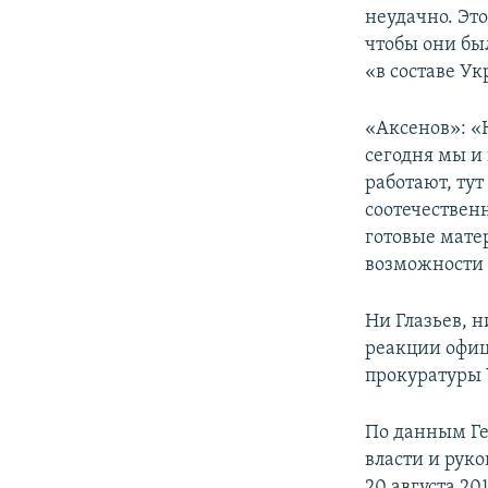
неудачно. Это
чтобы они бы
«в составе У
«Аксенов»: «Н
сегодня мы и 
работают, тут
соотечественн
готовые мате
возможности 
Ни Глазьев, 
реакции офиц
прокуратуры
По данным Ге
власти и рук
20 августа 20