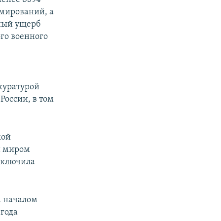
мирований, а
ный ущерб
го военного
куратурой
России, в том
кой
й миром
включила
а началом
 года