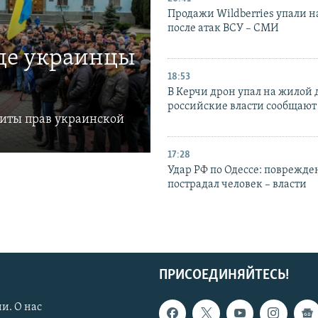
Продажи Wildberries упали н
после атак ВСУ – СМИ
где украинцы
18:53
В Керчи дрон упал на жилой 
российские власти сообщают
щиты прав украинской
17:28
Удар РФ по Одессе: поврежде
пострадал человек – власти
ПРИСОЕДИНЯЙТЕСЬ!
и. О нас