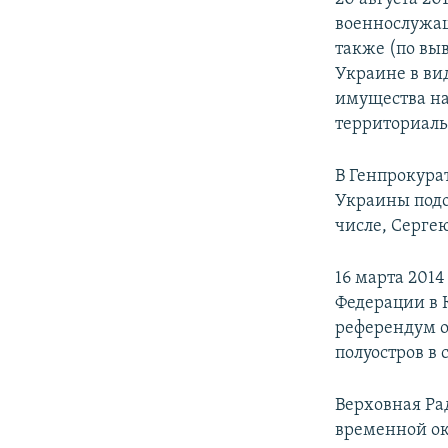
военнослужа
также (по вы
Украине в ви
имущества на
территориаль
В Генпрокура
Украины подо
числе, Сергею
16 марта 201
Федерации в
референдум о
полуостров в 
Верховная Ра
временной ок