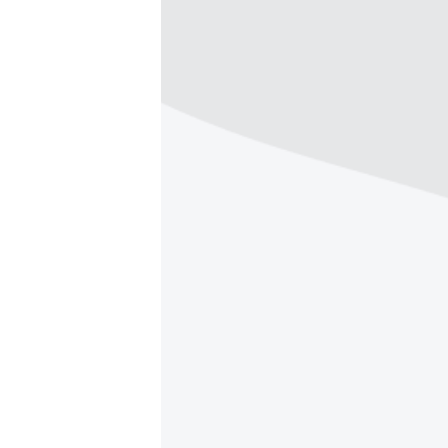
ПОБЕДИТЕЛЕЙ НЕ СУДЯТ?
КРЫМ.НЕПОКОРЕННЫЙ
ELIFBE
УКРАИНСКАЯ ПРОБЛЕМА КРЫМА