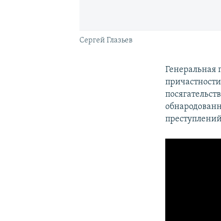
Сергей Глазьев
Генеральная 
причастности
посягательст
обнародованн
преступлений