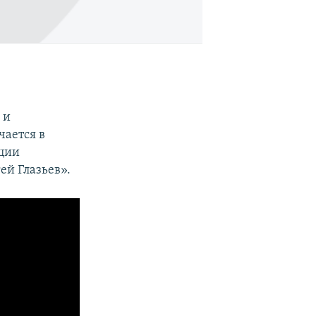
а
 и
чается в
ации
ей Глазьев».