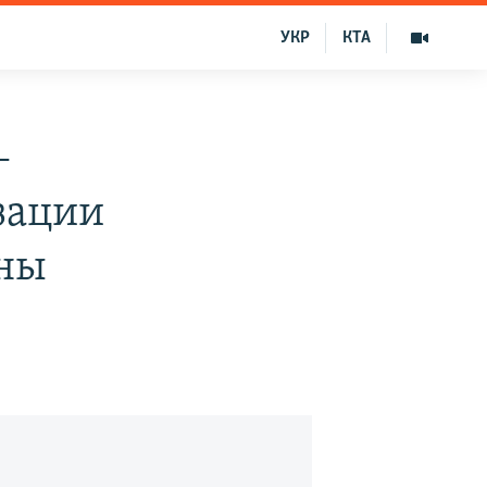
УКР
КТА
–
зации
ины