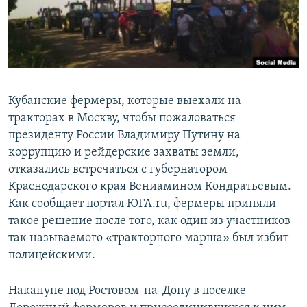
ПРИСОЕДИНЯЙТЕСЬ!
ПОБЕДИТЕЛЕЙ НЕ СУДЯТ?
КРЫМ.НЕПОКОРЕННЫЙ
ELIFBE
УКРАИНСКАЯ ПРОБЛЕМА КРЫМА
Кубанские фермеры, которые выехали на
Все сайты RFE/RL
тракторах в Москву, чтобы пожаловаться
президенту России Владимиру Путину на
коррупцию и рейдерские захваты земли,
отказались встречаться с губернатором
Краснодарского края Вениамином Кондратьевым.
Как сообщает портал ЮГА.ru, фермеры приняли
такое решение после того, как один из участников
так называемого «тракторного марша» был избит
полицейскими.
Накануне под Ростовом-на-Дону в поселке