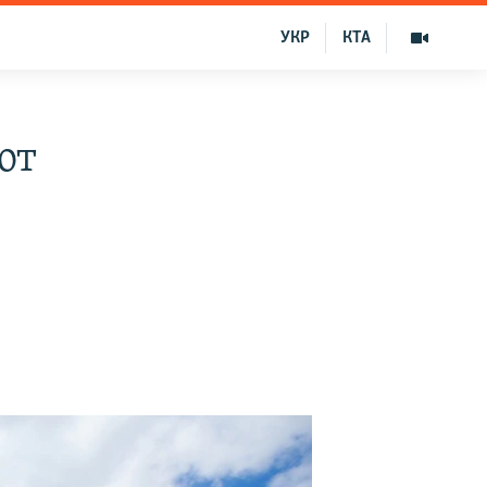
УКР
КТА
ют