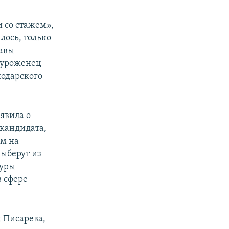
 со стажем»,
лось, только
лавы
 уроженец
нодарского
явила о
 кандидата,
ам на
выберут из
туры
 сфере
 Писарева,