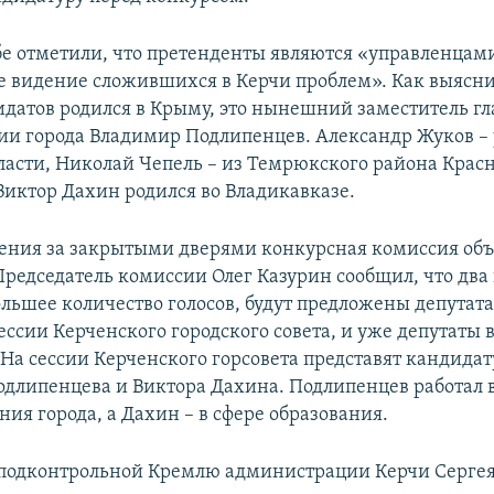
бе отметили, что претенденты являются «управленцами
е видение сложившихся в Керчи проблем». Как выясни
идатов родился в Крыму, это нынешний заместитель г
и города Владимир Подлипенцев. Александр Жуков –
ласти, Николай Чепель – из Темрюкского района Крас
 Виктор Дахин родился во Владикавказе.
ения за закрытыми дверями конкурсная комиссия объ
 Председатель комиссии Олег Казурин сообщил, что два
льшее количество голосов, будут предложены депутат
ссии Керченского городского совета, и уже депутаты 
 На сессии Керченского горсовета представят кандида
длипенцева и Виктора Дахина. Подлипенцев работал в
ия города, а Дахин – в сфере образования.
 подконтрольной Кремлю администрации Керчи Сергея