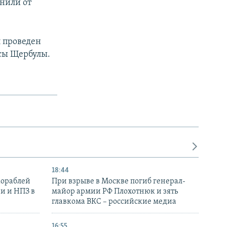
анили от
л проведен
исы Щербулы.
18:44
кораблей
При взрыве в Москве погиб генерал-
и и НПЗ в
майор армии РФ Плохотнюк и зять
главкома ВКС – российские медиа
16:55