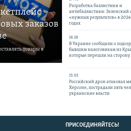
Разработка баллистики и
ркетплейс
антибаллистики: Зеленский
«нужных результатов» в 2026
овых заказов
годах
ве
16:18
В Украине сообщили о подоз
ставлять товары в
бывшим налоговикам из Кры
которые перешли на сторону
15:02
Российский дрон атаковал м
Херсоне, пострадали пять чел
украинские власти
ПРИСОЕДИНЯЙТЕСЬ!