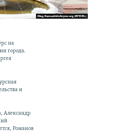
урс на
и города.
ергея
урсная
ельства и
в, Александр
ший
ется, Романов