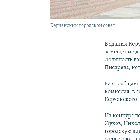
Керченский городской совет
В здании Керч
замещение до
Должность ва
Писарева, кот
Как сообщает
комиссия, в 
Керченского г
На конкурс п
Жуков, Никол
городскую ад
снял свою ка