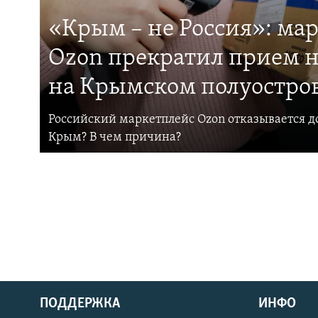
«Крым – не Россия»: ма
Ozon прекратил прием н
на Крымском полуостро
Российский маркетплейс Ozon отказывается до
Крым? В чем причина?
ПОДДЕРЖКА
ИНФО