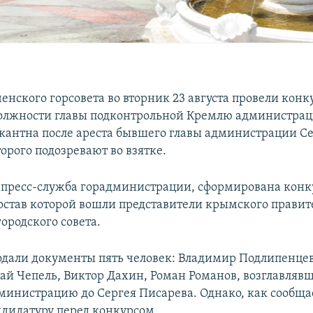
енского горсовета во вторник 23 августа провели конк
лжности главы подконтрольной Кремлю администраци
кантна после ареста бывшего главы администрации С
орого подозревают во взятке.
 пресс-служба горадминистрации, сформирована конк
состав которой вошли представители крымского правит
ородского совета.
одали документы пять человек: Владимир Подлипенце
ай Чепель, Виктор Дахин, Роман Романов, возглавляв
министрацию до Сергея Писарева. Однако, как сообща
ндидатуру перед конкурсом.