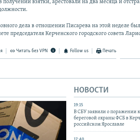
 получении взятки, арестовали на два месяца и отстр
должности.
ловного дела в отношении Писарева на этой неделе бы
нете председателя Керченского городского совета Лар
ся
Читать без VPN
Follow us
Печать
НОВОСТИ
19:15
В СБУ заявили о поражении 
береговой охраны ФСБ в Керч
российском Ярославле
17:40