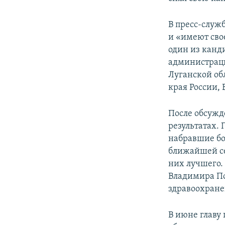
В пресс-служ
и «имеют сво
один из канд
администраци
Луганской об
края России,
После обсужд
результатах.
набравшие бо
ближайшей се
них лучшего.
Владимира По
здравоохранен
В июне главу