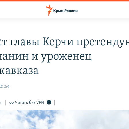
ст главы Керчи претенду
анин и уроженец
кавказа
21:54
ся
Читать без VPN