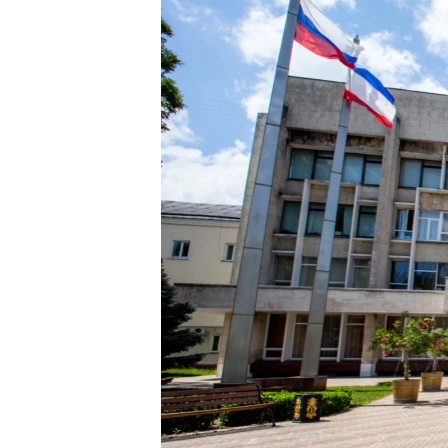
ПОБЕДИТЕЛЕЙ НЕ СУДЯТ?
КРЫМ.НЕПОКОРЕННЫЙ
ELIFBE
УКРАИНСКАЯ ПРОБЛЕМА КРЫМА