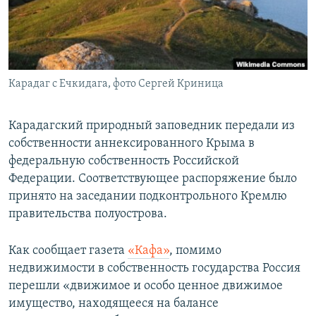
ПРИСОЕДИНЯЙТЕСЬ!
ПОБЕДИТЕЛЕЙ НЕ СУДЯТ?
КРЫМ.НЕПОКОРЕННЫЙ
ELIFBE
Карадаг с Ечкидага, фото Сергей Криница
УКРАИНСКАЯ ПРОБЛЕМА КРЫМА
Все сайты RFE/RL
Карадагский природный заповедник передали из
собственности аннексированного Крыма в
федеральную собственность Российской
Федерации. Соответствующее распоряжение было
принято на заседании подконтрольного Кремлю
правительства полуострова.
Как сообщает газета
«Кафа»
, помимо
недвижимости в собственность государства Россия
перешли «движимое и особо ценное движимое
имущество, находящееся на балансе