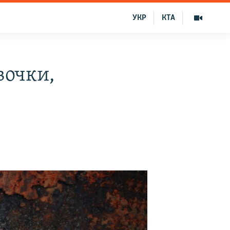
УКР
КТА
вочки,