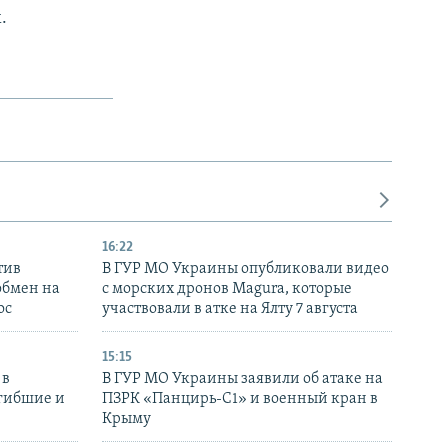
.
16:22
тив
В ГУР МО Украины опубликовали видео
обмен на
с морских дронов Magura, которые
ос
участвовали в атке на Ялту 7 августа
15:15
 в
В ГУР МО Украины заявили об атаке на
огибшие и
ПЗРК «Панцирь-С1» и военный кран в
Крыму