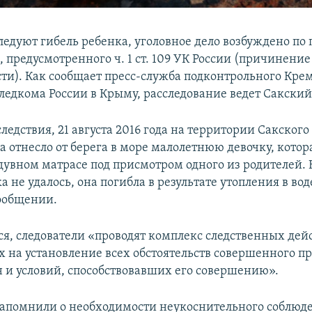
ледуют гибель ребенка, уголовное дело возбуждено по
 предусмотренного ч. 1 ст. 109 УК России (причинение
ти). Как сообщает пресс-служба подконтрольного Кре
ледкома России в Крыму, расследование ведет Сакский
едствия, 21 августа 2016 года на территории Сакского
а отнесло от берега в море малолетнюю девочку, котор
адувном матрасе под присмотром одного из родителей.
а не удалось, она погибла в результате утопления в вод
сообщении.
ся, следователи «проводят комплекс следственных дей
 на установление всех обстоятельств совершенного пр
 и условий, способствовавших его совершению».
напомнили о необходимости неукоснительного соблюд