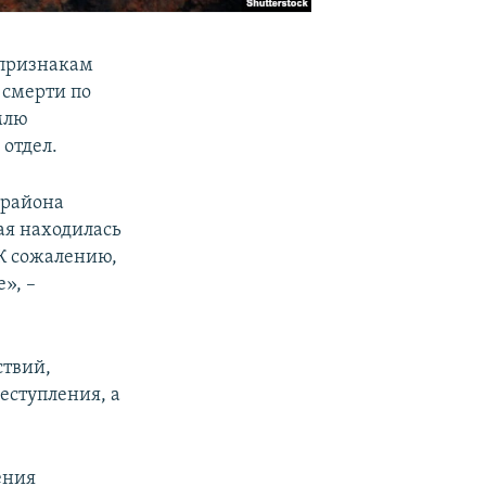
 признакам
 смерти по
млю
 отдел.
 района
ая находилась
 К сожалению,
е», –
ствий,
еступления, а
ения