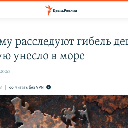
му расследуют гибель де
ую унесло в море
 20:53
ся
Читать без VPN