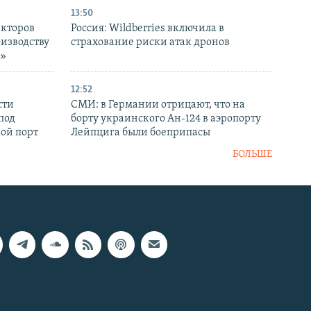
13:50
екторов
Россия: Wildberries включила в
оизводству
страхование риски атак дронов
р»
12:52
сти
СМИ: в Германии отрицают, что на
под
борту украинского Ан-124 в аэропорту
кой порт
Лейпцига были боеприпасы
БОЛЬШЕ