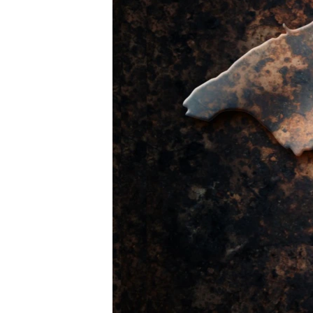
ПОБЕДИТЕЛЕЙ НЕ СУДЯТ?
КРЫМ.НЕПОКОРЕННЫЙ
ELIFBE
УКРАИНСКАЯ ПРОБЛЕМА КРЫМА