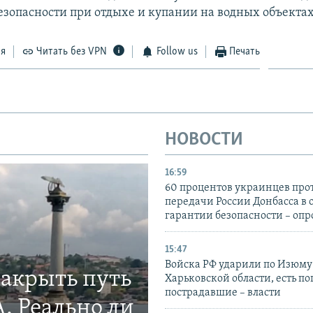
езопасности при отдыхе и купании на водных объектах
ся
Читать без VPN
Follow us
Печать
НОВОСТИ
16:59
60 процентов украинцев про
передачи России Донбасса в 
гарантии безопасности – опр
15:47
Войска РФ ударили по Изюму
закрыть путь
Харьковской области, есть п
пострадавшие – власти
. Реально ли