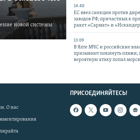
14:40
ЕС ввел санкции против дир
заводов РФ, причастных к пр
ление новой системы
ракет «Сармат» и «Исканде
13:09
В Ялте МЧС и российские вла
призывают покинуть пляжи, 
вероятную атаку попал морс
ПРИСОЕДИНЯЙТЕСЬ!
и. О нас
омментирования
опирайта