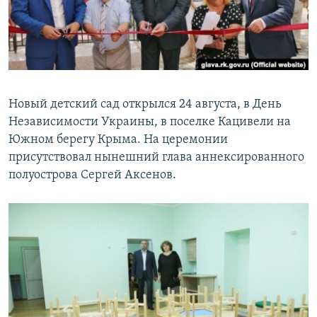
ПРИСОЕДИНЯЙТЕСЬ!
ПОБЕДИТЕЛЕЙ НЕ СУДЯТ?
КРЫМ.НЕПОКОРЕННЫЙ
ELIFBE
УКРАИНСКАЯ ПРОБЛЕМА КРЫМА
Новый детский сад открылся 24 августа, в День
Все сайты RFE/RL
Независимости Украины, в поселке Кацивели на
Южном берегу Крыма. На церемонии
присутствовал нынешний глава аннексированного
полуострова Сергей Аксенов.