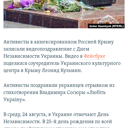
ПРИСОЕДИНЯЙТЕСЬ!
ПОБЕДИТЕЛЕЙ НЕ СУДЯТ?
КРЫМ.НЕПОКОРЕННЫЙ
ELIFBE
УКРАИНСКАЯ ПРОБЛЕМА КРЫМА
Активисты в аннексированном Россией Крыму
Все сайты RFE/RL
записали видеопоздравление с Днем
Независимости Украины. Видео в
Фейсбуке
поделился соучредитель Украинского культурного
центра в Крыму Леонид Кузьмин.
Активисты поздравили украинцев отрывком из
стихотворения Владимира Сосюры «Любіть
Україну».
В среду, 24 августа, в Украине отмечают День
Независимости. В 25-й день рождения по всей