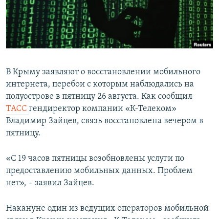
ПРИСОЕДИНЯЙТЕСЬ!
ПОБЕДИТЕЛЕЙ НЕ СУДЯТ?
КРЫМ.НЕПОКОРЕННЫЙ
ELIFBE
УКРАИНСКАЯ ПРОБЛЕМА КРЫМА
В Крыму заявляют о восстановлении мобильного
Все сайты RFE/RL
интернета, перебои с которым наблюдались на
полуострове в пятницу 26 августа. Как сообщил
ТАСС
гендиректор компании «К-Телеком»
Владимир Зайцев, связь восстановлена вечером в
пятницу.
«С 19 часов пятницы возобновлены услуги по
предоставлению мобильных данных. Проблем
нет», – заявил Зайцев.
Накануне один из ведущих операторов мобильной