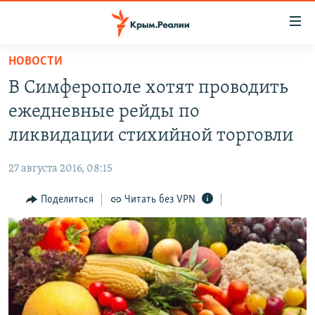
Доступность
ссылки
Вернуться
НОВОСТИ
к
НОВОСТИ
В Симферополе хотят проводить
основному
СПЕЦПРОЕКТЫ
содержанию
ежедневные рейды по
ВОДА
Вернутся
ГРУЗ 200
ликвидации стихийной торговли
к
ИСТОРИЯ
КАРТА ВОЕННЫХ ОБЪЕКТОВ КРЫМА
главной
27 августа 2016, 08:15
ЕЩЕ
11 ЛЕТ ОККУПАЦИИ КРЫМА. 11 ИСТОРИЙ СОПРОТИВЛЕНИЯ
навигации
Вернутся
Поделиться
Читать без VPN
РАДІО СВОБОДА
ИНТЕРАКТИВ
к
КАК ОБОЙТИ БЛОКИРОВКУ
ИНФОГРАФИКА
поиску
ТЕЛЕПРОЕКТ КРЫМ.РЕАЛИИ
Українською
СОВЕТЫ ПРАВОЗАЩИТНИКОВ
Qırımtatar
ПРОПАВШИЕ БЕЗ ВЕСТИ