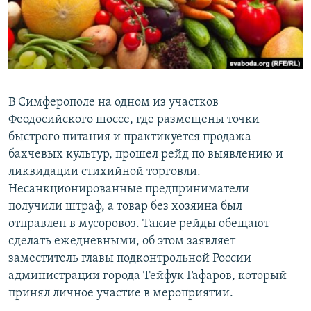
ПРИСОЕДИНЯЙТЕСЬ!
ПОБЕДИТЕЛЕЙ НЕ СУДЯТ?
КРЫМ.НЕПОКОРЕННЫЙ
ELIFBE
УКРАИНСКАЯ ПРОБЛЕМА КРЫМА
В Симферополе на одном из участков
Все сайты RFE/RL
Феодосийского шоссе, где размещены точки
быстрого питания и практикуется продажа
бахчевых культур, прошел рейд по выявлению и
ликвидации стихийной торговли.
Несанкционированные предприниматели
получили штраф, а товар без хозяина был
отправлен в мусоровоз. Такие рейды обещают
сделать ежедневными, об этом заявляет
заместитель главы подконтрольной России
администрации города Тейфук Гафаров, который
принял личное участие в мероприятии.