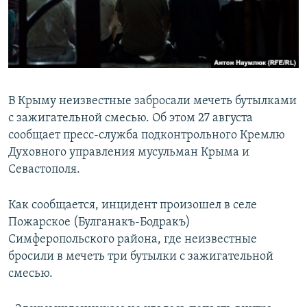
ПРИСОЕДИНЯЙТЕСЬ!
ПОБЕДИТЕЛЕЙ НЕ СУДЯТ?
КРЫМ.НЕПОКОРЕННЫЙ
ELIFBE
УКРАИНСКАЯ ПРОБЛЕМА КРЫМА
В Крыму неизвестные забросали мечеть бутылками
Все сайты RFE/RL
с зажигательной смесью. Об этом 27 августа
сообщает пресс-служба подконтрольного Кремлю
Духовного управления мусульман Крыма и
Севастополя.
Как сообщается, инцидент произошел в селе
Пожарское (Булганакъ-Бодракъ)
Симферопольского района, где неизвестные
бросили в мечеть три бутылки с зажигательной
смесью.