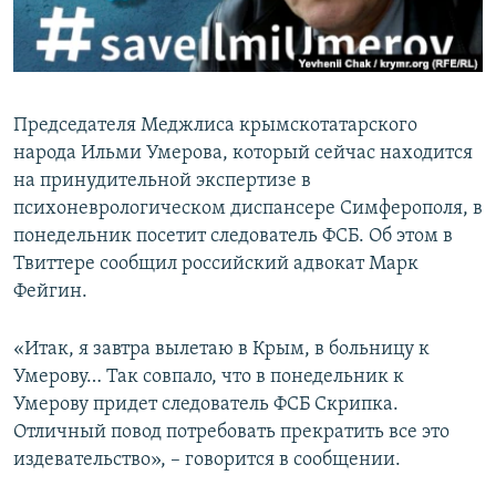
ПРИСОЕДИНЯЙТЕСЬ!
ПОБЕДИТЕЛЕЙ НЕ СУДЯТ?
КРЫМ.НЕПОКОРЕННЫЙ
ELIFBE
Председателя Меджлиса крымскотатарского
УКРАИНСКАЯ ПРОБЛЕМА КРЫМА
народа Ильми Умерова, который сейчас находится
Все сайты RFE/RL
на принудительной экспертизе в
психоневрологическом диспансере Симферополя, в
понедельник посетит следователь ФСБ. Об этом в
Твиттере сообщил российский адвокат Марк
Фейгин.
«Итак, я завтра вылетаю в Крым, в больницу к
Умерову… Так совпало, что в понедельник к
Умерову придет следователь ФСБ Скрипка.
Отличный повод потребовать прекратить все это
издевательство», – говорится в сообщении.