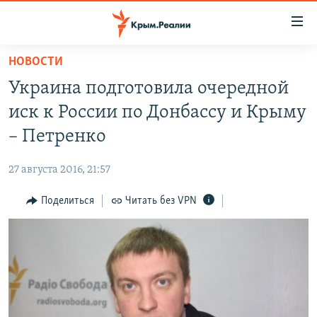
Доступность
ссылки
Вернуться
НОВОСТИ
к
НОВОСТИ
Украина подготовила очередной
основному
СПЕЦПРОЕКТЫ
содержанию
иск к России по Донбассу и Крыму
ВОДА
Вернутся
ГРУЗ 200
– Петренко
к
ИСТОРИЯ
КАРТА ВОЕННЫХ ОБЪЕКТОВ КРЫМА
главной
27 августа 2016, 21:57
ЕЩЕ
11 ЛЕТ ОККУПАЦИИ КРЫМА. 11 ИСТОРИЙ СОПРОТИВЛЕНИЯ
навигации
Вернутся
Поделиться
Читать без VPN
РАДІО СВОБОДА
ИНТЕРАКТИВ
к
КАК ОБОЙТИ БЛОКИРОВКУ
ИНФОГРАФИКА
поиску
ТЕЛЕПРОЕКТ КРЫМ.РЕАЛИИ
Українською
СОВЕТЫ ПРАВОЗАЩИТНИКОВ
Qırımtatar
ПРОПАВШИЕ БЕЗ ВЕСТИ