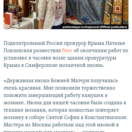
ПРИСОЕДИНЯЙТЕСЬ!
ПОБЕДИТЕЛЕЙ НЕ СУДЯТ?
КРЫМ.НЕПОКОРЕННЫЙ
ELIFBE
УКРАИНСКАЯ ПРОБЛЕМА КРЫМА
Подконтрольный России прокурор Крыма Наталья
Все сайты RFE/RL
Поклонская разместила
блог
об окончании работ по
установке в часовне возле здания прокуратуры
Крыма в Симферополе мозаичной иконы.
«Державная икона Божией Матери получилась
очень красивая. Мне позволили торжественно
положить завершающий работу камушек в
мозаике. Икона для нашей часовни была создана в
технике мозаики, которая полностью повторяет
мозаику в соборе Святой Софии в Константинополе.
Мастера из Москвы работали над этой иконой в