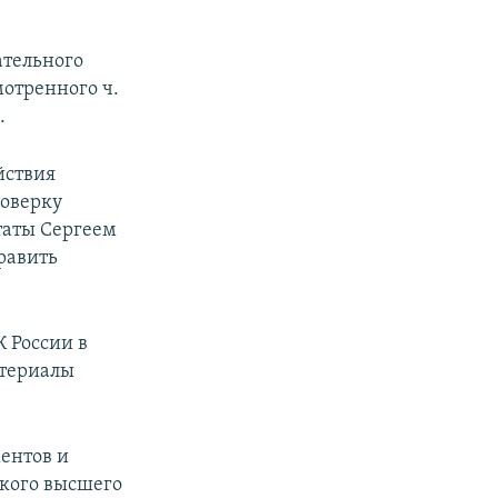
ательного
мотренного ч.
.
йствия
роверку
таты Сергеем
равить
 России в
атериалы
ентов и
кого высшего