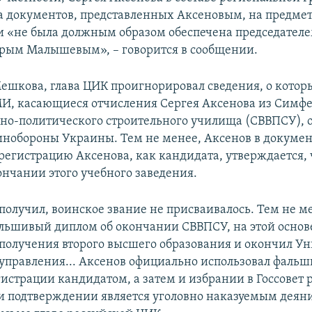
а документов, представленных Аксеновым, на предмет
и «не была должным образом обеспечена председател
рым Малышевым», – говорится в сообщении.
шкова, глава ЦИК проигнорировал сведения, о котор
, касающиеся отчисления Сергея Аксенова из Симфе
но-политического строительного училища (СВВПСУ), 
инобороны Украины. Тем не менее, Аксенов в докумен
регистрацию Аксенова, как кандидата, утверждается, 
ончании этого учебного заведения.
получил, воинское звание не присваивалось. Тем не м
льшивый диплом об окончании СВВПСУ, на этой основ
 получения второго высшего образования и окончил У
управления... Аксенов официально использовал фаль
гистрации кандидатом, а затем и избрании в Госсовет
и подтверждении является уголовно наказуемым деяни