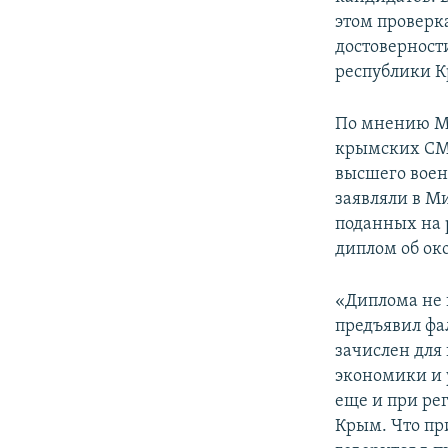
этом проверк
достоверност
республики К
По мнению Ме
крымских СМИ
высшего воен
заявляли в М
поданных на 
диплом об ок
«Диплома не 
предъявил фа
зачислен для
экономики и 
еще и при ре
Крым. Что пр