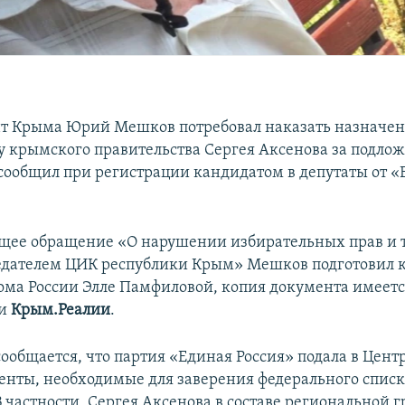
т Крыма Юрий Мешков потребовал наказать назначен
у крымского правительства Сергея Аксенова за подло
 сообщил при регистрации кандидатом в депутаты от 
щее обращение «О нарушении избирательных прав и 
едателем ЦИК республики Крым» Мешков подготовил к
ма России Элле Памфиловой, копия документа имеетс
ии
Крым.Реалии
.
сообщается, что партия «Единая Россия» подала в Цен
енты, необходимые для заверения федерального спис
 частности, Сергея Аксенова в составе региональной 