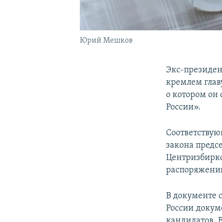
Юрий Мешков
Экс-президен
кремлем глав
о котором он
России».
Соответствую
закона предс
Центризбирко
распоряжен
В документе 
России докум
кандидатов. В