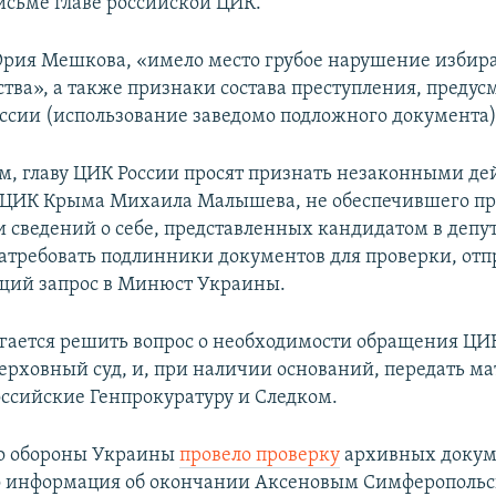
письме главе российской ЦИК.
ия Мешкова, «имело место грубое нарушение избир
тва», а также признаки состава преступления, предус
России (использование заведомо подложного документа)
м, главу ЦИК России просят признать незаконными де
 ЦИК Крыма Михаила Малышева, не обеспечившего п
и сведений о себе, представленных кандидатом в депу
атребовать подлинники документов для проверки, отп
щий запрос в Минюст Украины.
гается решить вопрос о необходимости обращения ЦИК
ерховный суд, и, при наличии оснований, передать м
оссийские Генпрокуратуру и Следком.
о обороны Украины
провело проверку
архивных докум
о информация об окончании Аксеновым Симферопольс