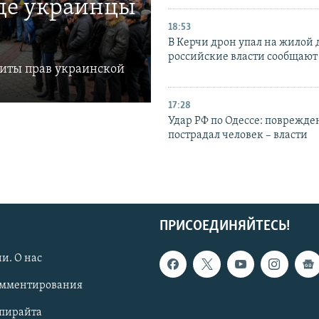
где украинцы
18:53
В Керчи дрон упал на жилой 
российские власти сообщают
щиты прав украинской
17:28
Удар РФ по Одессе: поврежде
пострадал человек – власти
ПРИСОЕДИНЯЙТЕСЬ!
и. О нас
омментирования
опирайта