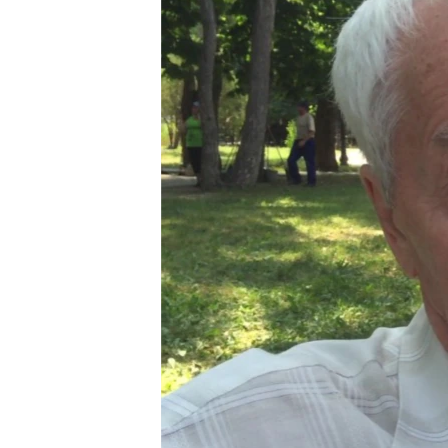
ПОБЕДИТЕЛЕЙ НЕ СУДЯТ?
КРЫМ.НЕПОКОРЕННЫЙ
ELIFBE
УКРАИНСКАЯ ПРОБЛЕМА КРЫМА