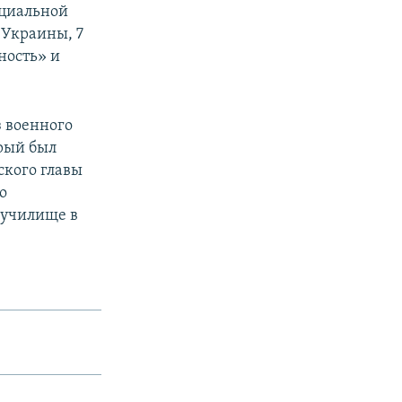
ициальной
 Украины, 7
ность» и
з военного
орый был
ского главы
о
 училище в