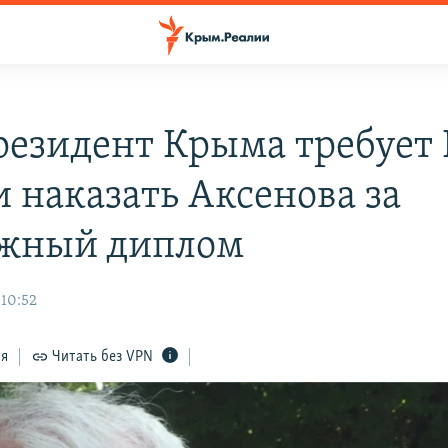
резидент Крыма требует
и наказать Аксенова за
жный диплом
 10:52
ся
Читать без VPN