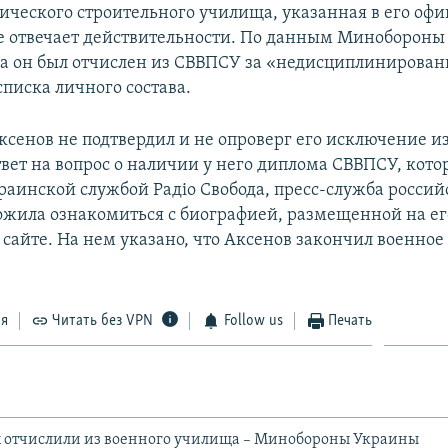
ического строительного училища, указанная в его оф
е отвечает действительности. По данным Минобороны
да он был отчислен из СВВПСУ за «недисциплинирован
списка личного состава.
ксенов не подтвердил и не опроверг его исключение и
твет на вопрос о наличии у него диплома СВВПСУ, кот
раинской службой Радіо Cвобода, пресс-служба россий
жила ознакомиться с биографией, размещенной на ег
сайте. На нем указано, что Аксенов закончил военное
ся
Читать без VPN
Follow us
Печать
х отчислили из военного училища – Минобороны Украины