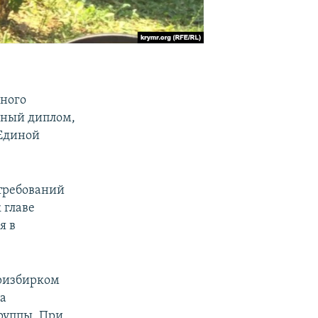
ного
жный диплом,
«Единой
требований
 главе
я в
тризбирком
ка
группы. При