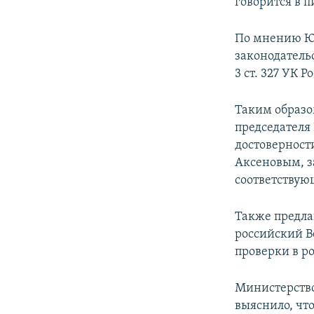
говорится в 
По мнению Юр
законодательс
3 ст. 327 УК 
Таким образо
председателя
достоверност
Аксеновым, з
соответствую
Также предла
российский В
проверки в р
Министерств
выяснило, чт