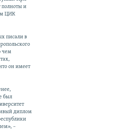
 полноты и
ем ЦИК
ых писали в
ропольского
о чем
тах,
что он имеет
енее,
е был
ниверситет
шивый диплом
 республики
ем», –