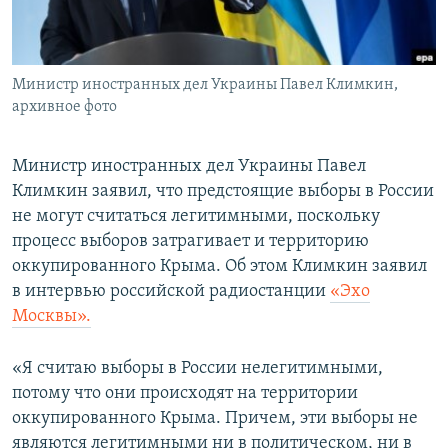
ПРИСОЕДИНЯЙТЕСЬ!
ПОБЕДИТЕЛЕЙ НЕ СУДЯТ?
КРЫМ.НЕПОКОРЕННЫЙ
Министр иностранных дел Украины Павел Климкин,
ELIFBE
архивное фото
УКРАИНСКАЯ ПРОБЛЕМА КРЫМА
Все сайты RFE/RL
Министр иностранных дел Украины Павел
Климкин заявил, что предстоящие выборы в России
не могут считаться легитимными, поскольку
процесс выборов затрагивает и территорию
оккупированного Крыма. Об этом Климкин заявил
в интервью российской радиостанции
«Эхо
Москвы».
«Я считаю выборы в России нелегитимными,
потому что они происходят на территории
оккупированного Крыма. Причем, эти выборы не
являются легитимными ни в политическом, ни в