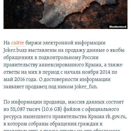
ПРИСОЕДИНЯЙТЕСЬ!
ПОБЕДИТЕЛЕЙ НЕ СУДЯТ?
КРЫМ.НЕПОКОРЕННЫЙ
ELIFBE
УКРАИНСКАЯ ПРОБЛЕМА КРЫМА
На
сайте
биржи электронной информации
Все сайты RFE/RL
Joker.buzz выставлены на продажу данные о якобы
обращениях к подконтрольному России
правительству аннексированного Крыма, а также
ответы на них в период с начала ноября 2014 по
май 2016 года. О достоверности информации
заявляет продавец под ником joker_fun.
По информации продавца, массив данных состоит
из 55,087 тысяч (10.6 GB) файлов с официального
ресурса нынешнего правительства Крыма rk.gov.ru,
в котором собраны обращения граждан к